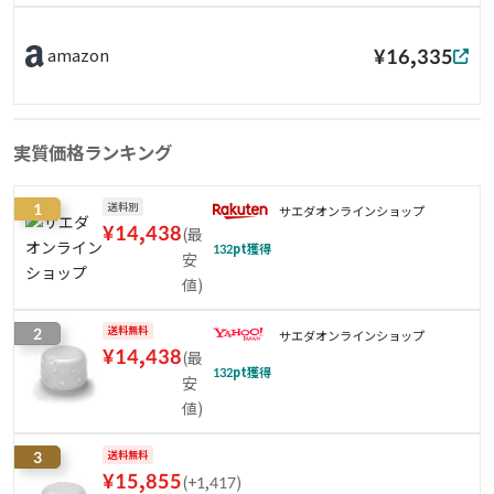
¥16,335
amazon
実質価格ランキング
1
送料別
サエダオンラインショップ
¥
14,438
(
最
132
pt獲得
安
値
)
2
送料無料
サエダオンラインショップ
¥
14,438
(
最
132
pt獲得
安
値
)
3
送料無料
¥
15,855
(
+1,417
)