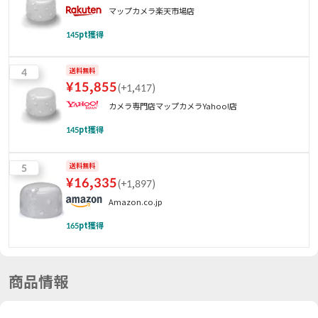
マップカメラ楽天市場店
145
pt獲得
4
送料無料
¥
15,855
(
+1,417
)
カメラ専門店マップカメラYahoo!店
145
pt獲得
5
送料無料
¥
16,335
(
+1,897
)
Amazon.co.jp
165
pt獲得
商品情報