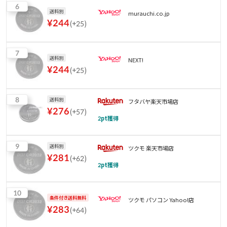
6
送料別
murauchi.co.jp
¥
244
(
+25
)
7
送料別
NEXT!
¥
244
(
+25
)
8
送料別
フタバヤ楽天市場店
¥
276
(
+57
)
2
pt獲得
9
送料別
ツクモ 楽天市場店
¥
281
(
+62
)
2
pt獲得
10
条件付き送料無料
ツクモ パソコン Yahoo!店
¥
283
(
+64
)