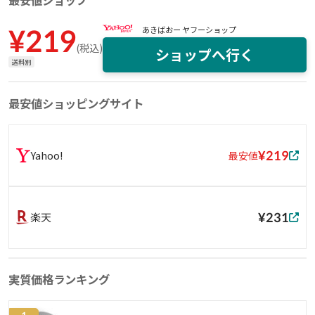
最安値ショップ
¥
219
あきばおー ヤフーショップ
(
税込
)
ショップへ行く
送料別
最安値ショッピングサイト
¥219
Yahoo!
最安値
¥231
楽天
実質価格ランキング