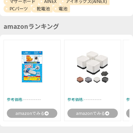
マザーボード
AINEX
アイネックス(AINEX)
PCパーツ
乾電池
電池
amazonランキング
----------
----------
参考価格:
参考価格:
参考
amazonでみる
amazonでみる