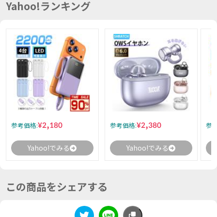
Yahoo!ランキング
¥2,180
¥2,380
参考価格:
参考価格:
参考
Yahoo!でみる
Yahoo!でみる
この商品をシェアする