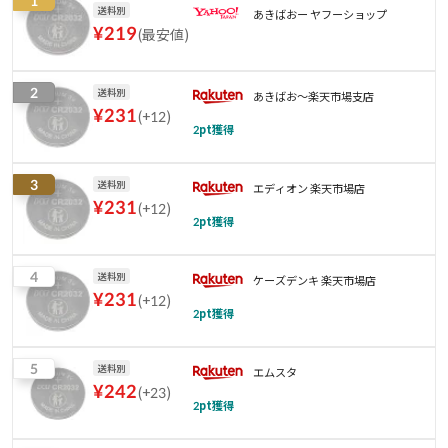
1
送料別
あきばおー ヤフーショップ
¥
219
(
最安値
)
2
送料別
あきばお〜楽天市場支店
¥
231
(
+12
)
2
pt獲得
3
送料別
エディオン 楽天市場店
¥
231
(
+12
)
2
pt獲得
4
送料別
ケーズデンキ 楽天市場店
¥
231
(
+12
)
2
pt獲得
5
送料別
エムスタ
¥
242
(
+23
)
2
pt獲得