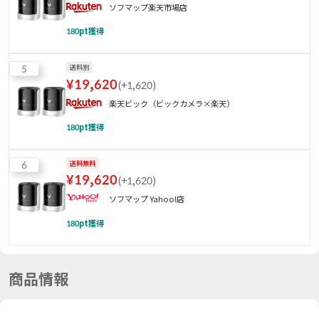
ソフマップ楽天市場店
180
pt獲得
5
送料別
¥
19,620
(
+1,620
)
楽天ビック（ビックカメラ×楽天）
180
pt獲得
6
送料無料
¥
19,620
(
+1,620
)
ソフマップ Yahoo!店
180
pt獲得
商品情報