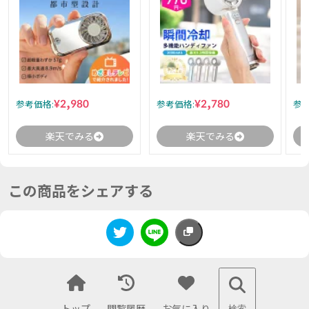
¥2,980
¥2,780
参考価格:
参考価格:
参考
楽天でみる
楽天でみる
この商品をシェアする
トップ
閲覧履歴
お気に入り
検索