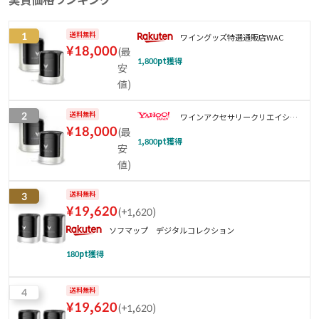
1
送料無料
ワイングッズ特選通販店WAC
¥
18,000
(
最
1,800
pt獲得
安
値
)
2
送料無料
ワインアクセサリークリエイショ
¥
18,000
(
最
ン
1,800
pt獲得
安
値
)
3
送料無料
¥
19,620
(
+1,620
)
ソフマップ デジタルコレクション
180
pt獲得
4
送料無料
¥
19,620
(
+1,620
)