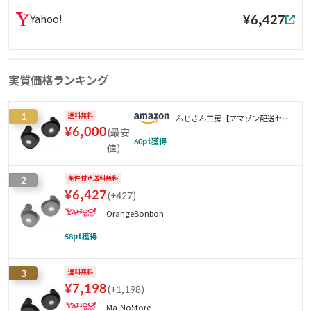
¥6,427
Yahoo!
実質価格ランキング
1
送料無料
ふじさん工房【アマゾン配送セン
¥
6,000
(
最安
ターから迅速発送】
60
pt獲得
値
)
2
条件付き送料無料
¥
6,427
(
+427
)
OrangeBonbon
58
pt獲得
3
送料無料
¥
7,198
(
+1,198
)
Ma-NoStore