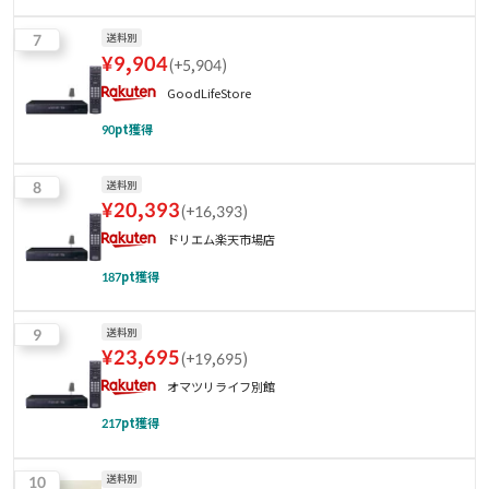
7
送料別
¥
9,904
(
+5,904
)
GoodLifeStore
90
pt獲得
8
送料別
¥
20,393
(
+16,393
)
ドリエム楽天市場店
187
pt獲得
9
送料別
¥
23,695
(
+19,695
)
オマツリライフ別館
217
pt獲得
10
送料別