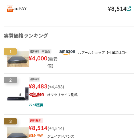
¥8,514
auPAY
実質価格ランキング
1
送料別
中古品
ルアールショップ【付属品はコン
¥
4,000
(
最安
ディションをご確認ください】
値
)
2
送料別
¥
8,483
(
+4,483
)
オマツリライフ別館
77
pt獲得
3
送料無料
¥
8,514
(
+4,514
)
ジェイアドバンス