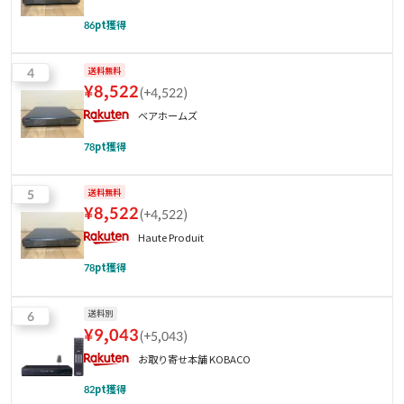
86
pt獲得
4
送料無料
¥
8,522
(
+4,522
)
ベアホームズ
78
pt獲得
5
送料無料
¥
8,522
(
+4,522
)
Haute Produit
78
pt獲得
6
送料別
¥
9,043
(
+5,043
)
お取り寄せ本舗 KOBACO
82
pt獲得