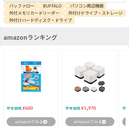
バッファロー
BUFFALO
パソコン周辺機器
外付メモリカードリーダー
外付けドライブ・ストレージ
外付けハードディスク・ドライブ
amazonランキング
¥600
¥1,970
参考価格:
参考価格:
参考
amazonでみる
amazonでみる