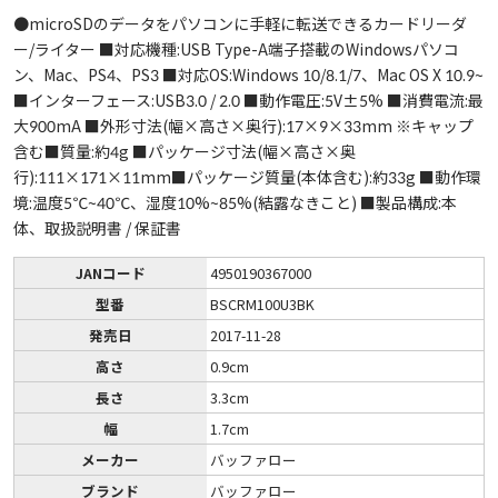
●microSDのデータをパソコンに手軽に転送できるカードリーダ
ー/ライター ■対応機種:USB Type-A端子搭載のWindowsパソコ
ン、Mac、PS4、PS3 ■対応OS:Windows 10/8.1/7、Mac OS X 10.9~
■インターフェース:USB3.0 / 2.0 ■動作電圧:5V±5% ■消費電流:最
大900mA ■外形寸法(幅×高さ×奥行):17×9×33mm ※キャップ
含む■質量:約4g ■パッケージ寸法(幅×高さ×奥
行):111×171×11mm■パッケージ質量(本体含む):約33g ■動作環
境:温度5℃~40℃、湿度10%~85%(結露なきこと) ■製品構成:本
体、取扱説明書 / 保証書
JANコード
4950190367000
型番
BSCRM100U3BK
発売日
2017-11-28
高さ
0.9cm
長さ
3.3cm
幅
1.7cm
メーカー
バッファロー
ブランド
バッファロー