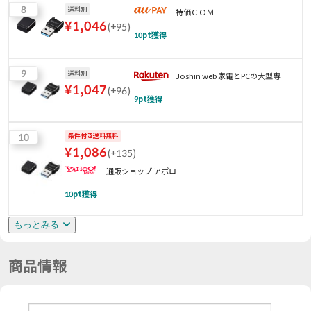
8
送料別
特価ＣＯＭ
¥
1,046
(
+95
)
10
pt獲得
9
送料別
Joshin web 家電とPCの大型専門
¥
1,047
(
+96
)
店
9
pt獲得
10
条件付き送料無料
¥
1,086
(
+135
)
通販ショップ アポロ
10
pt獲得
もっとみる
商品情報