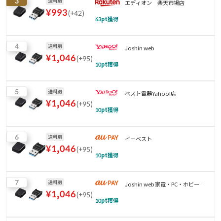
3
送料別
エディオン 楽天市場店
¥
993
(
+42
)
63
pt獲得
4
送料別
Joshin web
¥
1,046
(
+95
)
10
pt獲得
5
送料別
ベスト電器Yahoo!店
¥
1,046
(
+95
)
10
pt獲得
6
送料別
イーベスト
¥
1,046
(
+95
)
10
pt獲得
7
送料別
Joshin web 家電・PC・ホビー専
¥
1,046
(
+95
)
門店
10
pt獲得