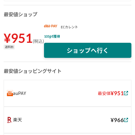
最安値ショップ
ECカレント
¥
951
105
pt獲得
(
税込
)
送料別
ショップへ行く
最安値ショッピングサイト
¥951
auPAY
最安値
¥966
楽天