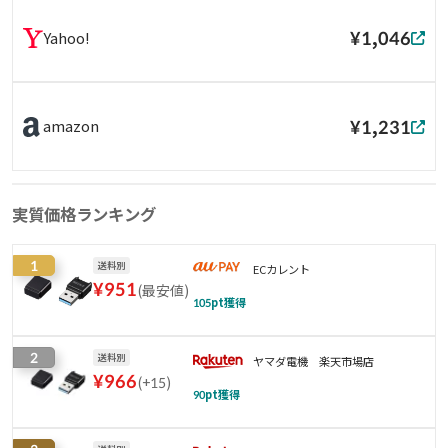
¥1,046
Yahoo!
¥1,231
amazon
実質価格ランキング
1
送料別
ECカレント
¥
951
(
最安値
)
105
pt獲得
2
送料別
ヤマダ電機 楽天市場店
¥
966
(
+15
)
90
pt獲得