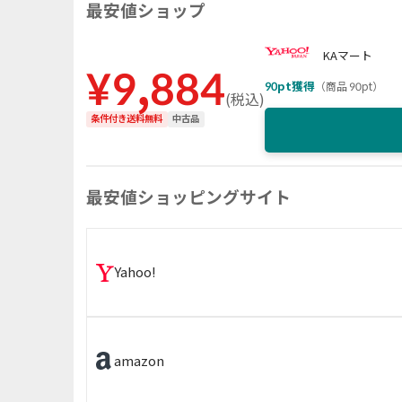
最安値ショップ
KAマート
¥
9,884
90
pt獲得
（
商品 90pt
）
(
税込
)
条件付き送料無料
中古品
最安値ショッピングサイト
Yahoo!
amazon