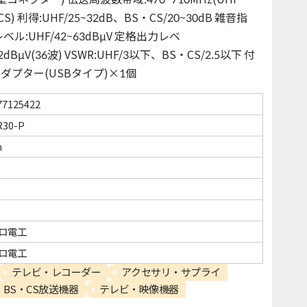
CS) 利得:UHF/25~32dB、BS・CS/20~30dB 雑音指
レベル:UHF/42~63dBμV 定格出力レベ
92dBμV(36波) VSWR:UHF/3以下、BS・CS/2.5以下 付
アダプター(USBタイプ)×1個
77125422
R30-P
m
ロ電工
ロ電工
テレビ・レコーダー
アクセサリ・サプライ
BS・CS放送機器
テレビ・映像機器