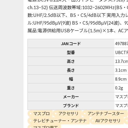
ch.13~52) 伝送周波数帯域:1032~2602MHz(BS・
数:UHF/2.5dB以下、BS・CS/4dB以下 実用入力
ル:UHF/95dBμV(9波) BS・CS/95dBμV(24波)、
属品:電源供給用USBケーブル(1.5m)×1本、AC
JANコード
49788
型番
UBCT
高さ
13.7c
長さ
3.1cm
幅
8.9cm
重さ
0.2g
メーカー
マスプ
ブランド
マスプ
マスプロ
アクセサリ
アンテナブースター
テレビチューナー・アンテナ
AVアクセサリ
マスプロ電工