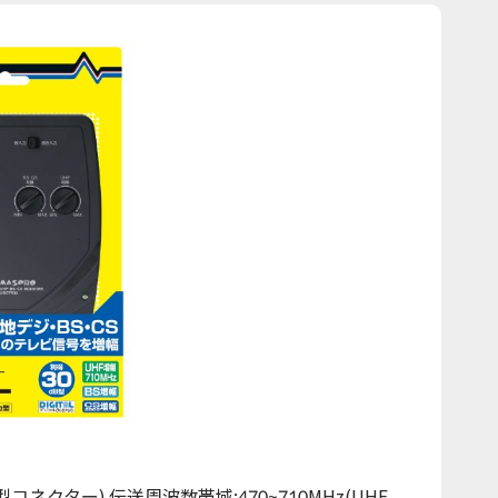
F型コネクター) 伝送周波数帯域:470~710MHz(UHF