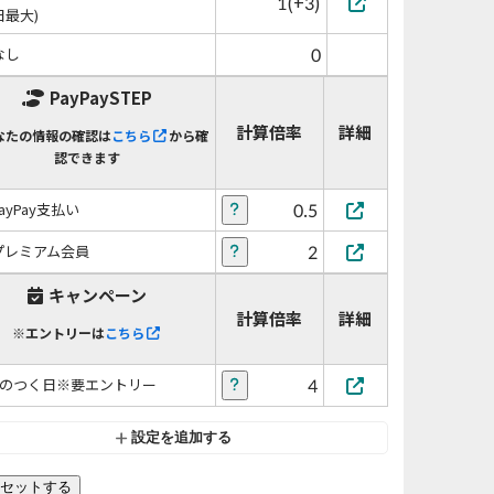
1(+3)
日最大)
0
なし
PayPaySTEP
計算倍率
詳細
なたの情報の確認は
こちら
から確
認できます
0.5
PayPay支払い
2
プレミアム会員
キャンペーン
計算倍率
詳細
※エントリーは
こちら
4
5のつく日※要エントリー
設定を追加する
セットする