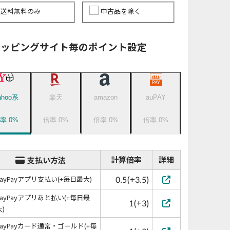
送料無料のみ
中古品を除く
ョッピングサイト毎のポイント設定
ahoo系
楽天
amazon
auPAY
倍率
0
%
倍率
0
%
倍率
0
%
倍率
0
%
計算倍率
詳細
支払い方法
0.5(+3.5)
PayPayアプリ支払い(+毎日最大)
PayPayアプリあと払い(+毎日最
1(+3)
大)
PayPayカード通常・ゴールド(+毎