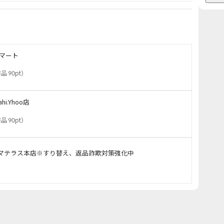
Aマート
品 90pt
）
ahi.Yhoo店
品 90pt
）
マテラス本店※すり替え、返品詐欺対策強化中