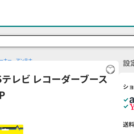
ーナー、アンテナ
設
 CSテレビ レコーダーブース
シ
P
送