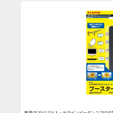
電源:DC5V 0.22A 入・出力インピーダンス:75Ω(