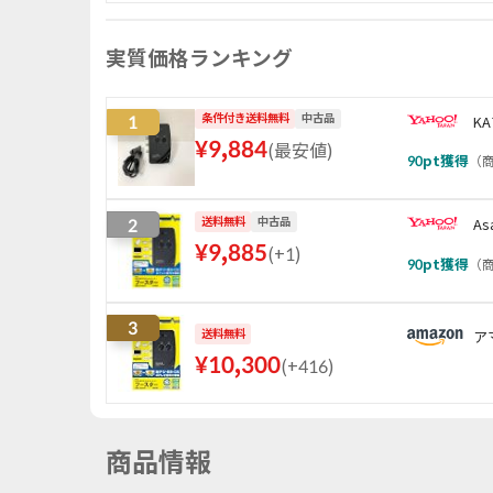
実質価格ランキング
1
条件付き送料無料
中古品
K
¥
9,884
(
最安値
)
90
pt獲得
（
商
2
送料無料
中古品
As
¥
9,885
(
+1
)
90
pt獲得
（
商
3
送料無料
ア
¥
10,300
(
+416
)
商品情報