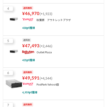
4
送料無料
¥
46,970
(
+1,923
)
秋葉原 アウトレットプラザ
430
pt獲得
5
送料別
¥
47,493
(
+2,446
)
Outlet Plaza
435
pt獲得
6
送料無料
¥
49,591
(
+4,544
)
PodPark Yahoo!店
4,959
pt獲得
7
送料無料