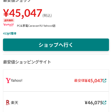
最安値ショップ
¥
45,047
(
税込
)
送料無料
PC&家電CaravanYU Yahoo!店
413
pt獲得
ショップへ行く
最安値ショッピングサイト
¥45,047
Yahoo!
最安値
¥46,075
楽天