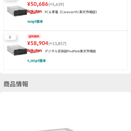
¥
50,686
(
+5,639
)
PC＆家電《CaravanYU 楽天市場店》
464
pt獲得
8
送料無料
¥
58,904
(
+13,857
)
デジタル百貨店PodPark楽天市場店
9,285
pt獲得
商品情報