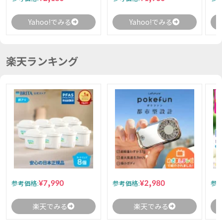
Yahoo!でみる
Yahoo!でみる
楽天ランキング
¥7,990
¥2,980
参考価格:
参考価格:
参考
楽天でみる
楽天でみる