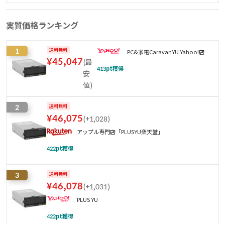
実質価格ランキング
1
送料無料
PC&家電CaravanYU Yahoo!店
¥
45,047
(
最
413
pt獲得
安
値
)
2
送料無料
¥
46,075
(
+1,028
)
アップル専門店「PLUSYU楽天堂」
422
pt獲得
3
送料無料
¥
46,078
(
+1,031
)
PLUS YU
422
pt獲得