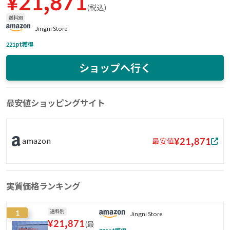
¥
21,871
(
税込
)
送料別
Jingni Store
221
pt獲得
ショップへ行く
最安値ショッピングサイト
¥21,871
amazon
最安値
実質価格ランキング
1
送料別
Jingni Store
¥
21,871
(
最