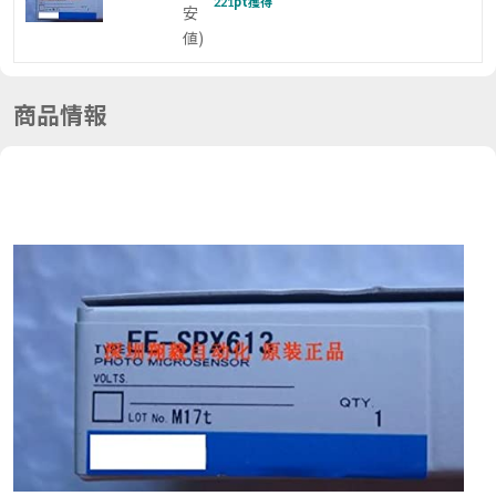
221
pt獲得
安
値
)
商品情報