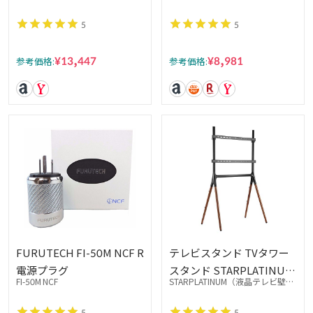
プ 1.8m 1本 GT2USB-B1.8
5
5
¥13,447
¥8,981
参考価格:
参考価格:
FURUTECH FI-50M NCF R
テレビスタンド TVタワー
電源プラグ
スタンド STARPLATINUM
FI-50M NCF
STARPLATINUM（液晶テレビ壁掛
4脚スタンド TVタワースタ
け専門店）
ンドFS141 37-65インチ対
5
5