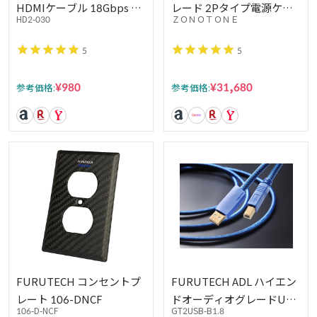
HDMIケーブル 18Gbps ス
レード 2Pタイプ電源ケー
HD2-030
ＺＯＮＯＴＯＮＥ
ターケーブル
ブル6N2P-3.5Blue Power
5
5
¥980
¥31,680
参考価格:
参考価格:
FURUTECH コンセントプ
FURUTECH ADL ハイエン
レート 106-DNCF
ドオーディオグレードUSB
106-D-NCF
GT2USB-B1.8
ケーブル Aタイプ⇔Bタイ