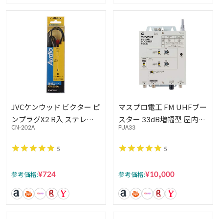
JVCケンウッド ビクター ピ
マスプロ電工 FM UHFブー
ンプラグX2 R入 ステレオ
スター 33dB増幅型 屋内用
CN-202A
FUA33
ミニプラグ 1.5M CN-202A
FUA33
5
5
¥724
¥10,000
参考価格:
参考価格: