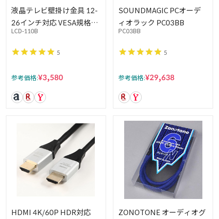
液晶テレビ壁掛け金具 12-
SOUNDMAGIC PCオーデ
26インチ対応 VESA規格対
ィオラック PC03BB
LCD-110B
PC03BB
応 スリムタイプ ブラック
LCD-ACE-110B
5
5
¥3,580
¥29,638
参考価格:
参考価格:
HDMI 4K/60P HDR対応
ZONOTONE オーディオグ