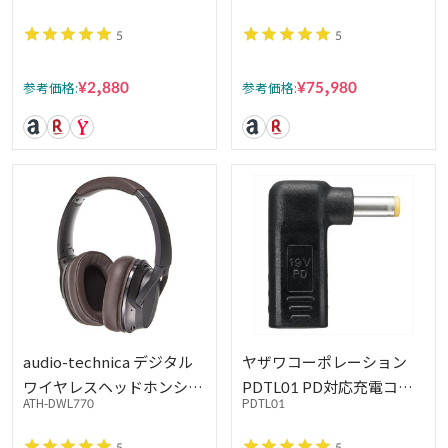
フィルター ブルーライトカ
5
5
ット 光沢 非光沢 両面 リバ
ーシブル
¥2,880
¥75,980
参考価格:
参考価格:
audio-technica デジタル
ヤザワコーポレーション
ワイヤレスヘッドホンシス
PDTL01 PD対応充電コネ
ATH-DWL770
PDTL01
テム Bluetooth ハイレゾ
クタ 富士通 ブラック
音源対応 ATH-DWL770 ブ
5
5