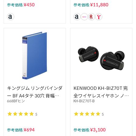
¥450
¥11,880
参考価格:
参考価格:
キングジム リングバインダ
KENWOOD KH-BIZ70T 完
ー BF A4タテ 30穴 背幅
全ワイヤレスイヤホン ノイ
668BFヒン
KH-BIZ70T-B
42mm 青 668BFアオ
ズキャンセリング機能 外音
取込み機能 マルチポイント
5
5
対応 3つのサウンドモード
搭載本体質量4.6g 最大21
¥694
¥3,100
参考価格:
参考価格:
時間再生 Bluetooth