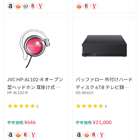
Ver5.2対応 ブラック KH-
BIZ70T-B
JVC HP-AL102-R オープン
バッファロー 外付けハード
型ヘッドホン 耳掛け式 ガ
ディスク 6TB テレビ録
HP-AL102-R
HD-AD6U3
ーネットレッド
画/PC/PS4/4K対応 バッフ
ァロー製nasne™対応 静音
5
5
&コンパクト 日本製 故障予
測 みまもり合図 HD-
¥646
¥21,000
参考価格:
参考価格:
AD6U3