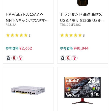
HP Aruba R3J15A AP-
トランセンド 高速 高耐久
MNT-AキャンパスAPマウ
USBメモリ 512GB USB
R3J15A
TS512GJF930C
ントブラケットキットタイ
3.2 Gen1 Type-A / Type-C
プA：吊り天井レール フラ
両対応 PS4/PS5 動作確認
5
5
ット9/16モデルR3J15A
済 TS512GJF930C
¥2,652
¥40,844
参考価格:
参考価格: