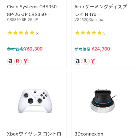
Cisco Systems CBS350-
Acer ゲーミングディスプ
8P-2G-JP CBS350
レイ Nitro
CBS350-8P-2G-JP
VG252QXbmiipx
Managed 8-port GE PoE
VG252QXbmiipx 24.5型ワ
2x1G Combo
イド IPS 非光沢 フルHD
5
5
0.5ms 240Hz HDMI
DisplayHDR 400 G-SYNC
¥60,300
¥24,700
参考価格:
参考価格:
Compatible フリッカーレ
ス
Xbox ワイヤレス コントロ
3Dconnexion