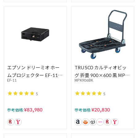
エプソン ドリーミオ ホー
TRUSCO カルティオビッ
ムプロジェクター EF-11
グ 折畳 900×600 黒 MPK-
EF-11
MPK906BK
Full HD 1000lm コンパク
906-BK 台車 折りたたみ 軽
トモデル
量 静か 静音
5
5
¥83,980
¥20,830
参考価格:
参考価格: