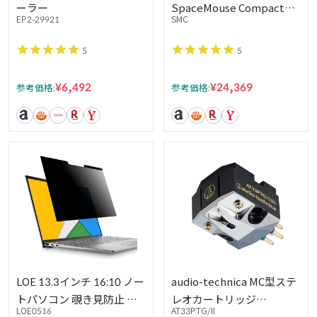
ーラー
SpaceMouse Compact
EP2-29921
SMC
SMC
5
5
¥6,492
¥24,369
参考価格:
参考価格:
LOE 13.3インチ 16:10 ノー
audio-technica MC型ステ
トパソコン 覗き見防止 保
レオカートリッジ
LOE0516
AT33PTG/II
護フィルム プライバシー
AT33PTG/2