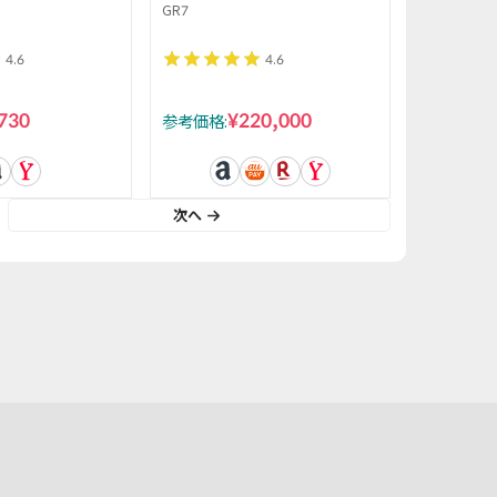
ンド 筋トレ フィ
ンドアサイクル スピンバイ
GR7
4.6
4.6
730
¥220,000
参考価格:
次へ