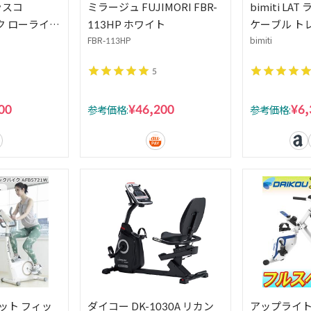
パラスコ
ミラージュ FUJIMORI FBR-
bimiti L
ック ローライズ
113HP ホワイト
ケーブル ト
ジーンズ フ
プロフェッシ
FBR-113HP
bimiti
アーチ 立体
頭筋伸展運動
5
フィット ク
00
¥46,200
¥6,
参考価格:
参考価格:
ット フィッ
ダイコー DK-1030A リカン
アップライトバ