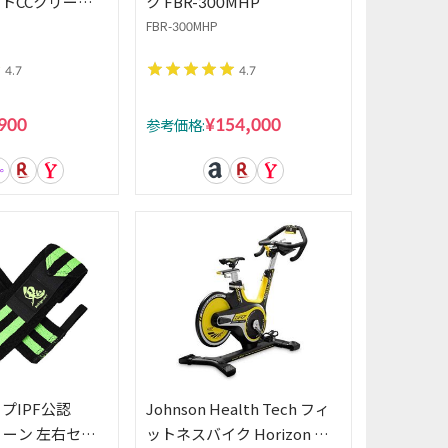
トCCクリーム
ク FBR-300MHP
1 ピュアナチュラ
FBR-300MHP
4.7
4.7
900
¥154,000
参考価格:
プIPF公認
Johnson Health Tech フィ
グリーン 左右セッ
ットネスバイク Horizon イ