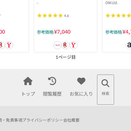
荷調節 移動キ
音 心拍数 計測 ミニ コンパク
ト リストバ
-
ONI Ltd.
ブラック
ト 運動不足 解消 トレーニン
ットネス
7
4.6
静音 サドル調整
グ 負荷 8段階 X型
定 簡単移動
00
¥7,040
¥4,
参考価格:
参考価格:
ー
1
ページ目
トップ
閲覧履歴
お気に入り
検索
項・免責事項
プライバシーポリシー
会社概要