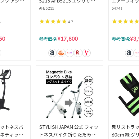
ンツ アジア
5215 AFB5215 エクササイ
エアーフィッ
ィメン
ズバイク フィットネスバイ
スムース 0
AFB5215
5474a
 SO Pants
ク 在宅 運動不足解消
ル 25g
8
4.7
50
¥17,800
¥3,
参考価格:
参考価格:
ィットネスバ
STYLISHJAPAN 公式 フィッ
鬼リストラッ
グネティック
トネスバイク 折りたたみ 静
60cm 緑 