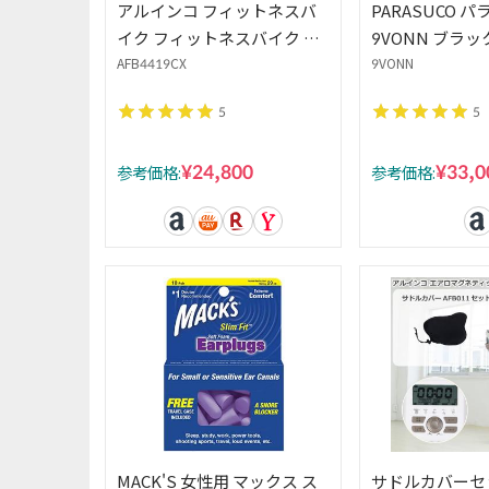
アルインコ フィットネスバ
PARASUCO 
イク フィットネスバイク コ
9VONN ブラ
ンフォートバイク 8段階負荷
アーチスキニー 
AFB4419CX
9VONN
調節 折りたたみ機能付
ロントジッパー 
5
5
AFB4419CX
デザイン スリム
ラシ
¥24,800
¥33,0
参考価格:
参考価格:
MACK'S 女性用 マックス ス
サドルカバーセ