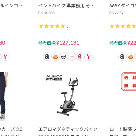
ルインコ エ
ベントバイク 準業務用 その
665Y ダイコ
ックバイク
他 146cm×63cm×123cm
フィットネス
DK-1030A
DK-665Y
＋ 純正サドルカ
ットイク 静
5
静音 家庭用 心
ショナリーバ
イトモデル
イズバイク
80
¥127,191
¥22
参考価格:
参考価格:
カーズ 3.0
エアロマグネティックバイク
ロート製薬 ス