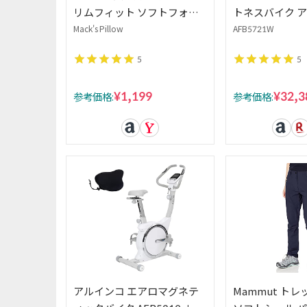
リムフィット ソフトフォー
トネスバイク ア
ム
アロマグネティ
Mack's Pillow
AFB5721W
AFB5721W 
5
5
バー AFB011 
拍数測定 ホワ
¥1,199
¥32,3
参考価格:
参考価格:
アルインコ エアロマグネテ
Mammut トレッ