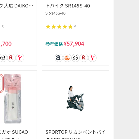
ウ 大広 DAIKOU
トバイク SR145S-40
バイク マグネ
SR-145S-40
音 心拍数 ステー
5
5
イク エクササ
,700
¥57,904
参考価格:
ガオ SUGAO
SPORTOP リカンベントバイ