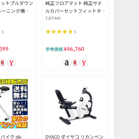
AT ラットプルダウン
純正フロアマット 純正サド
レーニング機器
ルカバーセットフィットネス
ョナル 上腕三
バイク Reebok リーボック
ZJET460
 筋肉強化 フィ
× ALINCO アルインコ プロ
5
5
グラムバイク ZJET460 ＋ 純
正エクササイズフロアマット
399
¥46,760
参考価格:
EXP150 ＋ 純正サドルカバ
ー AFB011
イク dk-
DYACO ダイヤコ リカンベン