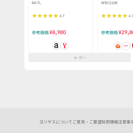
ウルトラ ダブル NA-TL グレ
バイク 8段階負
NA-TL
AFB5220K
ー
ャスター付き 
4.7
4.
AFB5220K 
組立簡単 心拍測
¥8,980
¥29,8
参考価格:
参考価格:
タブレットトレ
前へ
ヨリヤスについて
ご意見・ご要望
採用情報
注意事