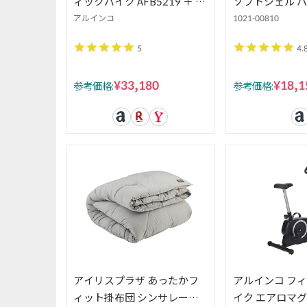
ィックバイク AFB5219 ＋ サ
ソフトシェル パ
ドルカバー AFB011 家庭用
ンフィット ウ
アルインコ
1021-00810
本体 クランク一体型 スリム
ズ/Trekkers 3.0
5
4.
仕様 静音 8段階負荷調節 サ
AF Women M
ドル調整 心拍測定 タブレッ
¥33,180
¥18,1
参考価格:
参考価格:
トトレー
アイリスプラザ あったかフ
アルインコ フ
ィット掛布団 シンサレート
イク エアロマ