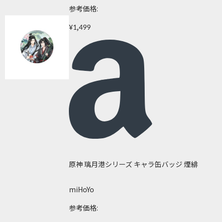
参考価格:
¥1,499
原神 璃月港シリーズ キャラ缶バッジ 煙緋
miHoYo
参考価格: