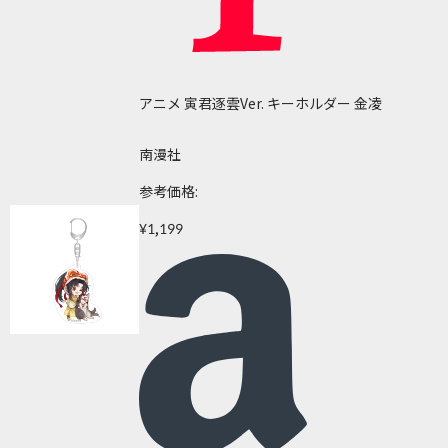
アニメ 寅君逐雲Ver. キーホルダー 金凌
南漫社
参考価格:
¥1,199