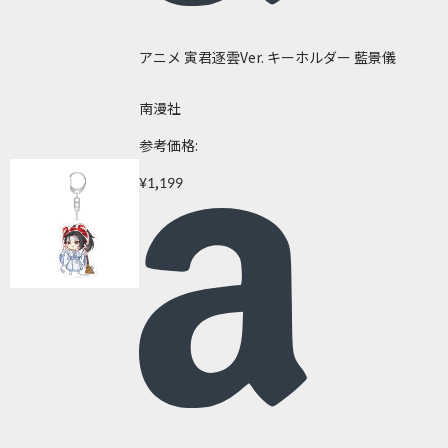
アニメ 寅君逐雲Ver. キーホルダー 藍景儀
南漫社
参考価格:
¥1,199