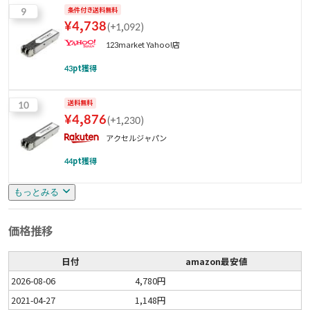
9
条件付き送料無料
¥
4,738
(
+1,092
)
123market Yahoo!店
43
pt獲得
10
送料無料
¥
4,876
(
+1,230
)
アクセルジャパン
44
pt獲得
もっとみる
価格推移
日付
amazon最安値
2026-08-06
4,780円
2021-04-27
1,148円