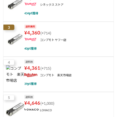
シネックス ストア
434
pt獲得
3
送料無料
¥
4,360
(
+714
)
コンプモト ヤフー店
40
pt獲得
4
送料別
¥
4,361
(
+715
)
コンプモト 楽天市場店
39
pt獲得
5
送料別
¥
4,646
(
+1,000
)
LOHACO