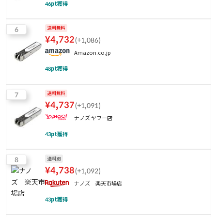
46
pt獲得
6
送料無料
¥
4,732
(
+1,086
)
Amazon.co.jp
48
pt獲得
7
送料無料
¥
4,737
(
+1,091
)
ナノズ ヤフー店
43
pt獲得
8
送料別
¥
4,738
(
+1,092
)
ナノズ 楽天市場店
43
pt獲得