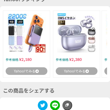
¥2,180
¥2,380
参考価格:
参考価格:
参考
Yahoo!でみる
Yahoo!でみる
この商品をシェアする