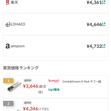
¥4,361
楽天
¥4,646
LOHACO
¥4,732
amazon
実質価格ランキング
1
送料別
Drink&Dream D-Park ヤフー店
¥
3,646
(
最安
33
pt獲得
値
)
2
送料別
¥
4,346
(
+700
)