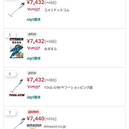
¥
7,432
(
+488
)
コメリドットコム
68
pt獲得
5
送料別
¥
7,432
(
+488
)
おぎはら
68
pt獲得
6
送料別
¥
7,432
(
+488
)
TOOL-GYM ヤフーショッピング店
68
pt獲得
7
送料無料
¥
7,440
(
+496
)
Amazon.co.jp