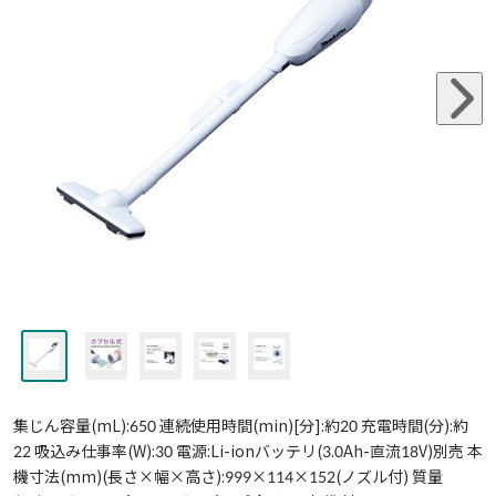
集じん容量(mL):650 連続使用時間(min)[分]:約20 充電時間(分):約
22 吸込み仕事率(W):30 電源:Li-ionバッテリ(3.0Ah-直流18V)別売 本
機寸法(mm)(長さ×幅×高さ):999×114×152(ノズル付) 質量