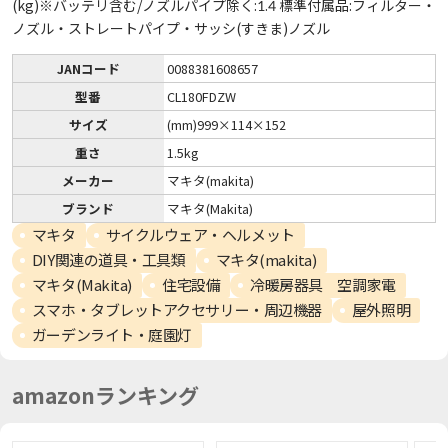
(kg)※バッテリ含む/ノズルパイプ除く:1.4 標準付属品:フィルター・
ノズル・ストレートパイプ・サッシ(すきま)ノズル
JANコード
0088381608657
型番
CL180FDZW
サイズ
(mm)999×114×152
重さ
1.5kg
メーカー
マキタ(makita)
ブランド
マキタ(Makita)
マキタ
サイクルウェア・ヘルメット
DIY関連の道具・工具類
マキタ(makita)
マキタ(Makita)
住宅設備
冷暖房器具 空調家電
スマホ・タブレットアクセサリー・周辺機器
屋外照明
ガーデンライト・庭園灯
amazonランキング