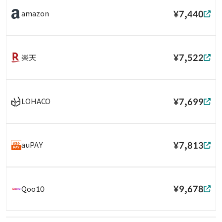
¥7,440
amazon
¥7,522
楽天
¥7,699
LOHACO
¥7,813
auPAY
¥9,678
Qoo10