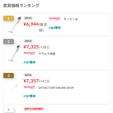
実質価格ランキング
1
送料別
モノえーる
¥
6,944
(
最安
63
pt獲得
値
)
2
送料別
¥
7,325
(
+381
)
ヤマムラ本店
67
pt獲得
3
送料別
¥
7,357
(
+413
)
DIY FACTORY ONLINE SHOP
67
pt獲得
4
条件付き送料無料