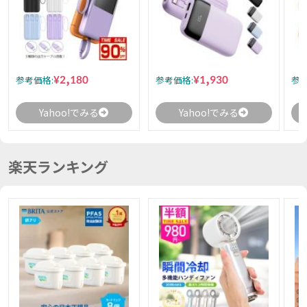
¥2,180
¥1,930
参考価格:
参考価格:
参考
Yahoo!でみる
Yahoo!でみる
楽天ランキング