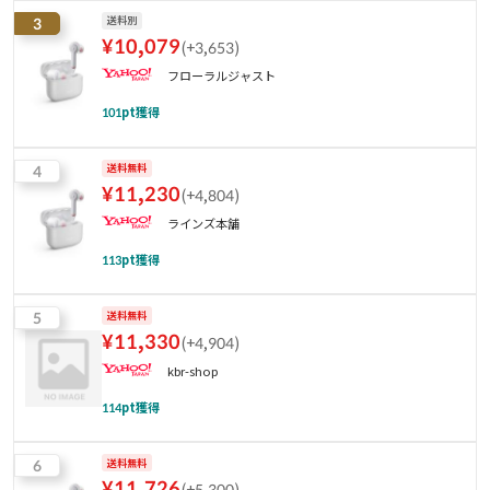
3
送料別
¥
10,079
(
+3,653
)
フローラルジャスト
101
pt獲得
4
送料無料
¥
11,230
(
+4,804
)
ラインズ本舗
113
pt獲得
5
送料無料
¥
11,330
(
+4,904
)
kbr-shop
114
pt獲得
6
送料無料
¥
11,726
(
+5,300
)