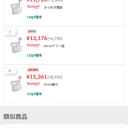
きらめき商店
118
pt獲得
7
送料別
¥
13,176
(
+6,750
)
He-Yaヤフー店
133
pt獲得
8
送料無料
¥
15,361
(
+8,935
)
YUYU晴々
155
pt獲得
類似商品