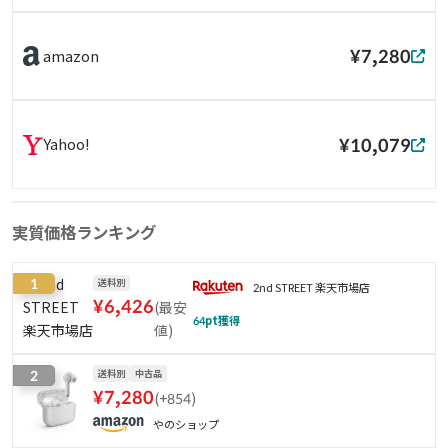
¥7,280
amazon
¥10,079
Yahoo!
実質価格ランキング
1
送料別
2nd STREET 楽天市場店
¥
6,426
(
最安
64
pt獲得
値
)
2
送料別
中古品
¥
7,280
(
+854
)
やのショップ