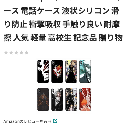
ース 電話ケース 液状シリコン 滑
り防止 衝撃吸収 手触り良い 耐摩
擦 人気 軽量 高校生 記念品 贈り物
Amazonのレビューをみる