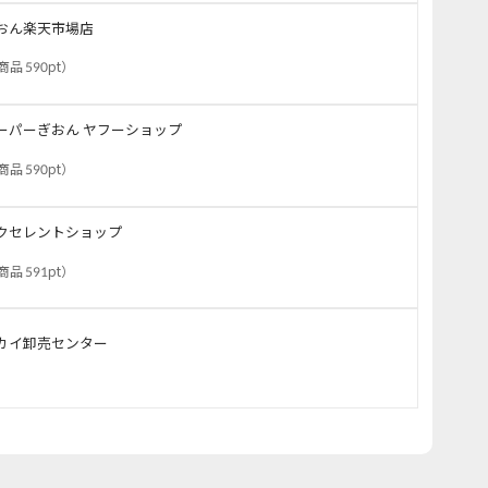
おん楽天市場店
商品 590pt
）
ーパーぎおん ヤフーショップ
商品 590pt
）
クセレントショップ
商品 591pt
）
カイ卸売センター