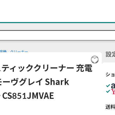
除機、クリーナー
設
スティッククリーナー 充電
シ
ーヴグレイ Shark
 CS851JMVAE
送