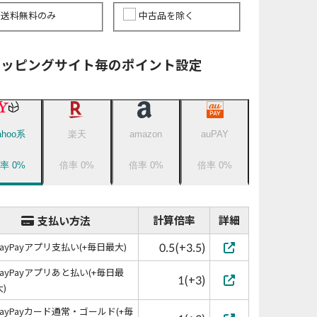
送料無料のみ
中古品を除く
ョッピングサイト毎のポイント設定
ahoo系
楽天
amazon
auPAY
倍率
0
%
倍率
0
%
倍率
0
%
倍率
0
%
計算倍率
詳細
支払い方法
0.5(+3.5)
PayPayアプリ支払い(+毎日最大)
PayPayアプリあと払い(+毎日最
1(+3)
大)
PayPayカード通常・ゴールド(+毎