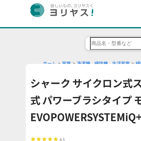
ホーム
家電
洗濯機、掃除機、生活家電
掃
シャーク サイクロン式
式 パワーブラシタイプ モ
EVOPOWERSYSTEMiQ+
4.5