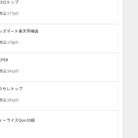
コロトップ
商品 577pt
）
ンズマート楽天市場店
商品 578pt
）
EPER
商品 581pt
）
クセレトップ
商品 581pt
）
ィーライズQoo10店