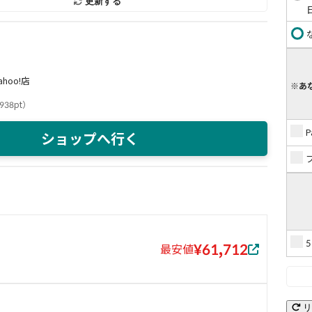
更新する
hoo!店
※あ
938pt
）
ショップへ行く
¥61,712
最安値
リ