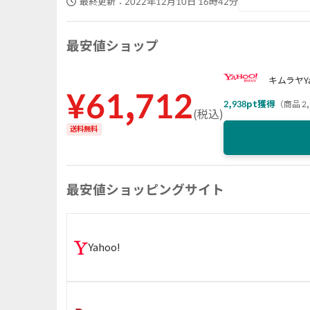
最終更新：
2022年12月10日 16時42分
最安値ショップ
キムラヤYa
¥
61,712
2,938
pt獲得
（
商品 2,
(
税込
)
送料無料
最安値ショッピングサイト
Yahoo!