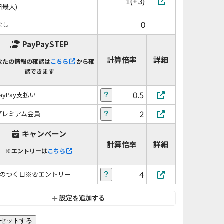
1(+3)
日最大)
0
なし
PayPaySTEP
計算倍率
詳細
なたの情報の確認は
こちら
から確
認できます
0.5
PayPay支払い
2
プレミアム会員
キャンペーン
計算倍率
詳細
※エントリーは
こちら
4
5のつく日※要エントリー
設定を追加する
セットする