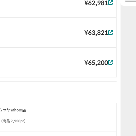
¥62,981
¥63,821
¥65,200
ムラヤYahoo!店
（
商品 2,938pt
）