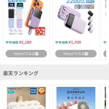
¥2,180
¥1,930
参考価格:
参考価格:
参考
Yahoo!でみる
Yahoo!でみる
楽天ランキング