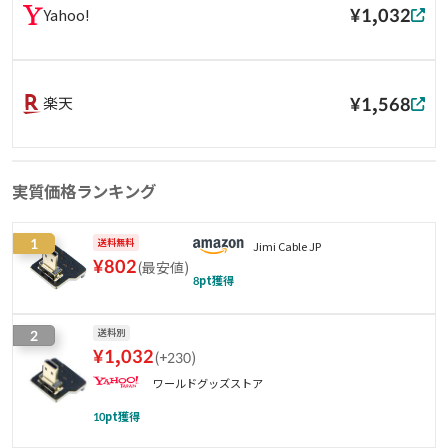
¥1,032
Yahoo!
¥1,568
楽天
実質価格ランキング
1
送料無料
Jimi Cable JP
¥
802
(
最安値
)
8
pt獲得
2
送料別
¥
1,032
(
+230
)
ワールドグッズストア
10
pt獲得