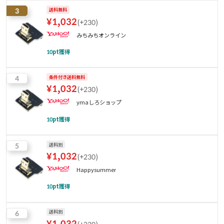
3
送料無料
¥
1,032
(
+230
)
みちみちオンライン
10
pt獲得
4
条件付き送料無料
¥
1,032
(
+230
)
ymaしろショップ
10
pt獲得
5
送料別
¥
1,032
(
+230
)
Happysummer
10
pt獲得
6
送料別
¥
1,032