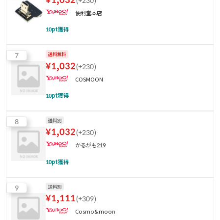
(
+230
)
便利堂本店
10
pt獲得
7
送料無料
¥
1,032
(
+230
)
COSMOON
10
pt獲得
8
送料別
¥
1,032
(
+230
)
かるがも219
10
pt獲得
9
送料別
¥
1,111
(
+309
)
Cosmo&moon