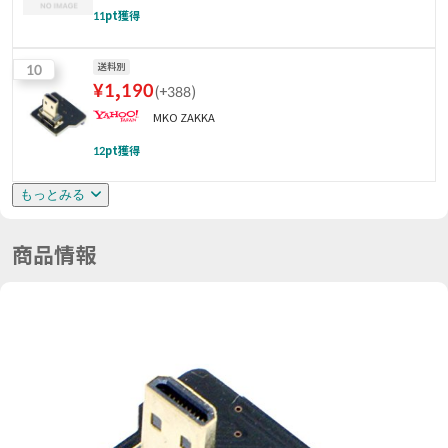
11
pt獲得
10
送料別
¥
1,190
(
+388
)
MKO ZAKKA
12
pt獲得
もっとみる
商品情報