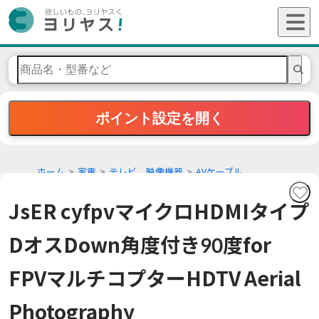
ポイント設定を開く
ホーム
家電
テレビ、映像機器
AVケーブル
JsER cyfpvマイクロHDMIタイプ
DオスDown角度付き90度for
FPVマルチコプターHDTV Aerial
Photography