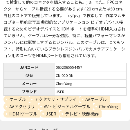
"で検索して他のコネクタを購入することも。; 3。また、FPCコネ
クターからケーブル接続する必要があります( 20 cmまたは50 cm、
当社のストアで販売しています。「cyfpv」で検索して -作業マルチ
コプター用航空写真 典型的なアプリケーション:ビデオデバイス接
続するためのビデオデバイスとHDMIポートを標準のHDMI入力され
ていません。ケーブルは十分な強度、特に、軽量パフォーマンスが
ジンバルには影響しすぎるとジンバル。このケーブルは、とてもソ
フト、特別に向いているブラシレスジンバルでカメラアプリケーシ
ョン用のスーツをHDMIポートも搭載されています。
JANコード
0652065554457
型番
CN-020-DN
メーカー
ChenYang
ブランド
JSER
ケーブル
アクセサリ・サプライ
AVケーブル
AVアクセサリ
AV・ビジュアルケーブル
ChenYang
HDMIケーブル
JSER
テレビ・映像機器