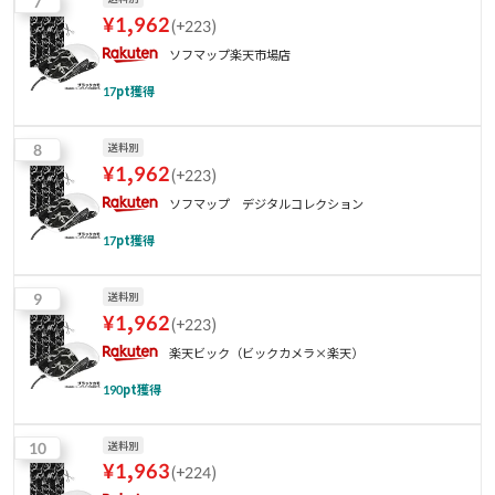
7
¥
1,962
(
+223
)
ソフマップ楽天市場店
17
pt獲得
8
送料別
¥
1,962
(
+223
)
ソフマップ デジタルコレクション
17
pt獲得
9
送料別
¥
1,962
(
+223
)
楽天ビック（ビックカメラ×楽天）
190
pt獲得
10
送料別
¥
1,963
(
+224
)