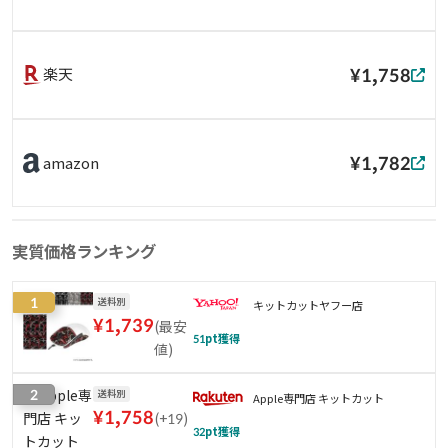
¥1,758
楽天
¥1,782
amazon
実質価格ランキング
1
送料別
キットカットヤフー店
¥
1,739
(
最安
51
pt獲得
値
)
2
送料別
Apple専門店 キットカット
¥
1,758
(
+19
)
32
pt獲得