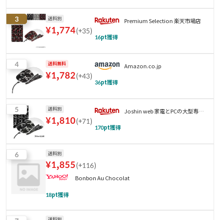
3
送料別
Premium Selection 楽天市場店
¥
1,774
(
+35
)
16
pt獲得
4
送料無料
Amazon.co.jp
¥
1,782
(
+43
)
36
pt獲得
5
送料別
Joshin web 家電とPCの大型専門
¥
1,810
(
+71
)
店
170
pt獲得
6
送料別
¥
1,855
(
+116
)
Bonbon Au Chocolat
18
pt獲得
送料別