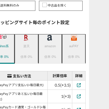
送料無料のみ
中古品を除く
ョッピングサイト毎のポイント設定
ahoo系
楽天
amazon
auPAY
倍率
0
%
倍率
0
%
倍率
0
%
倍率
0
%
計算倍率
詳細
支払い方法
0.5(+3.5)
PayPayアプリ支払い(+毎日最大)
PayPayアプリあと払い(+毎日最
1(+3)
大)
PayPayカード通常・ゴールド(+毎