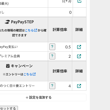
1(+3)
日最大)
0
なし
PayPaySTEP
計算倍率
詳細
なたの情報の確認は
こちら
から確
認できます
0.5
PayPay支払い
2
プレミアム会員
キャンペーン
計算倍率
詳細
※エントリーは
こちら
4
5のつく日※要エントリー
設定を追加する
セットする