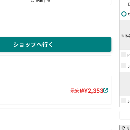
更新する
※あ
ショップへ行く
¥2,353
最安値
リ