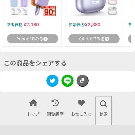
¥2,180
¥2,380
参考価格:
参考価格:
参考
Yahoo!でみる
Yahoo!でみる
この商品をシェアする
トップ
閲覧履歴
お気に入り
検索