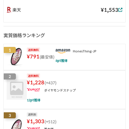
¥1,553
楽天
実質価格ランキング
1
送料無料
HonesThing-JP
¥
791
(
最安値
)
8
pt獲得
2
送料無料
¥
1,228
(
+437
)
ダイヤモンドスナップ
12
pt獲得
3
送料別
¥
1,303
(
+512
)