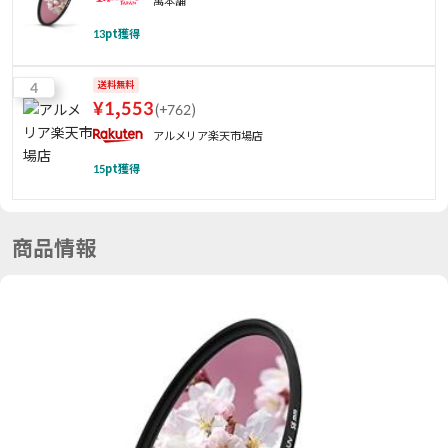
萬本舗
13
pt獲得
4
送料無料
¥
1,553
(
+762
)
アルメリア楽天市場店
15
pt獲得
商品情報