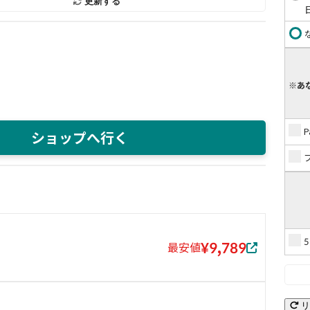
更新する
※あ
ショップへ行く
¥9,789
最安値
リ