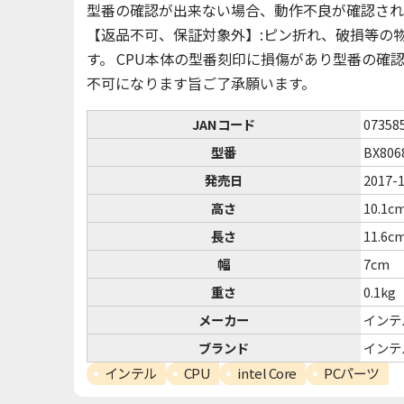
型番の確認が出来ない場合、動作不良が確認され
【返品不可、保証対象外】:ピン折れ、破損等の
す。 CPU本体の型番刻印に損傷があり型番の
不可になります旨ご了承願います。
JANコード
07358
型番
BX806
発売日
2017-
高さ
10.1c
長さ
11.6c
幅
7cm
重さ
0.1kg
メーカー
インテ
ブランド
インテ
インテル
CPU
intel Core
PCパーツ