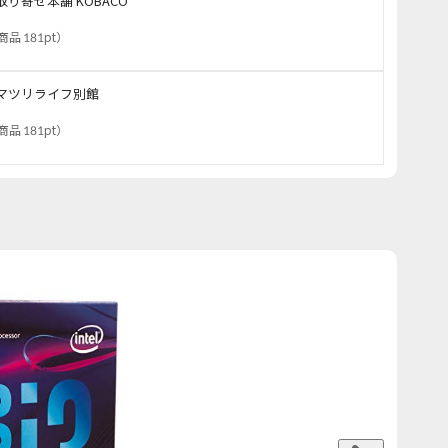
取り寄せ本舗 KOBACO
商品 181pt
）
マツリライフ別館
商品 181pt
）