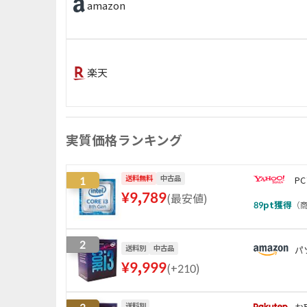
amazon
楽天
実質価格ランキング
1
送料無料
中古品
P
¥
9,789
(
最安値
)
89
pt獲得
（
商
2
送料別
中古品
パ
¥
9,999
(
+210
)
送料別