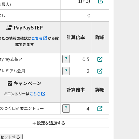
1(+3)
日最大)
0
なし
PayPaySTEP
計算倍率
詳細
なたの情報の確認は
こちら
から確
認できます
0.5
PayPay支払い
2
プレミアム会員
キャンペーン
計算倍率
詳細
※エントリーは
こちら
4
5のつく日※要エントリー
設定を追加する
セットする