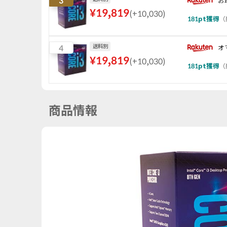
3
お
¥
19,819
(
+10,030
)
181
pt獲得
（
4
送料別
オ
¥
19,819
(
+10,030
)
181
pt獲得
（
商品情報