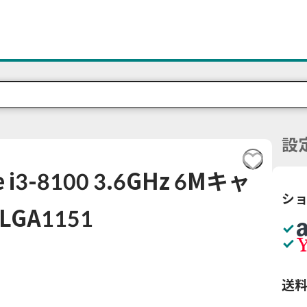
設
 i3-8100 3.6GHz 6Mキャ
シ
GA1151
送