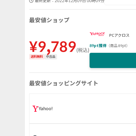
最終更新：
2022年12月09日 00時09分
最安値ショップ
PCアクロス
¥
9,789
89
pt獲得
（
商品 89pt
）
(
税込
)
送料無料
中古品
最安値ショッピングサイト
Yahoo!