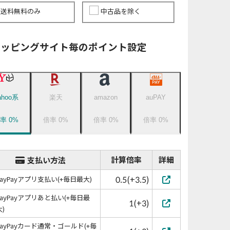
送料無料のみ
中古品を除く
ョッピングサイト毎のポイント設定
ahoo系
楽天
amazon
auPAY
倍率
0
%
倍率
0
%
倍率
0
%
倍率
0
%
計算倍率
詳細
支払い方法
0.5(+3.5)
PayPayアプリ支払い(+毎日最大)
PayPayアプリあと払い(+毎日最
1(+3)
大)
PayPayカード通常・ゴールド(+毎