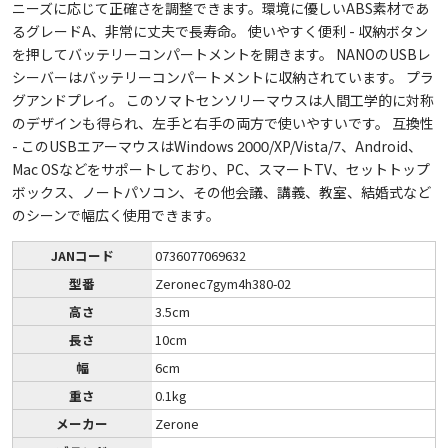
ニーズに応じて正確さを調整できます。環境に優しいABS素材であ
るグレードA、非常に丈夫で長寿命。 使いやすく便利 - 収納ボタン
を押してバッテリーコンパートメントを開きます。 NANOのUSBレ
シーバーはバッテリーコンパートメントに収納されています。 プラ
グアンドプレイ。 このソマトセンソリーマウスは人間工学的に対称
のデザインも得られ、左手と右手の両方で使いやすいです。 互換性
- このUSBエアーマウスはWindows 2000/XP/Vista/7、Android、
Mac OSなどをサポートしており、PC、スマートTV、セットトップ
ボックス、ノートパソコン、その他会議、講義、教室、結婚式など
のシーンで幅広く使用できます。
JANコード
0736077069632
型番
Zeronec7gym4h380-02
高さ
3.5cm
長さ
10cm
幅
6cm
重さ
0.1kg
メーカー
Zerone