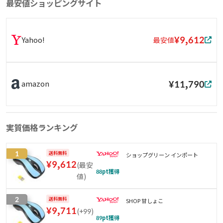
最安値ショッピングサイト
¥9,612
Yahoo!
最安値
¥11,790
amazon
実質価格ランキング
1
送料無料
ショップグリーン インポート
¥
9,612
(
最安
88
pt獲得
値
)
2
送料無料
SHOP 甘しょこ
¥
9,711
(
+99
)
89
pt獲得