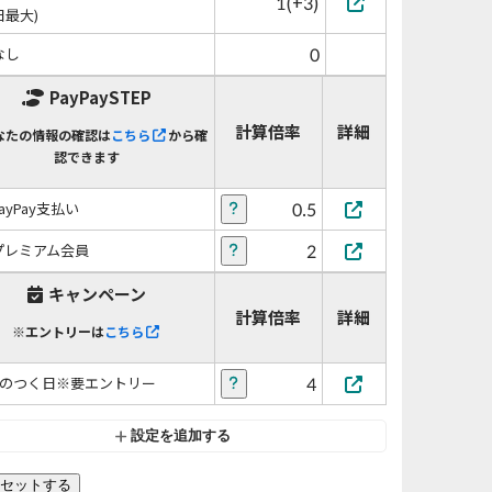
1(+3)
日最大)
0
なし
PayPaySTEP
計算倍率
詳細
なたの情報の確認は
こちら
から確
認できます
0.5
PayPay支払い
2
プレミアム会員
キャンペーン
計算倍率
詳細
※エントリーは
こちら
4
5のつく日※要エントリー
設定を追加する
セットする