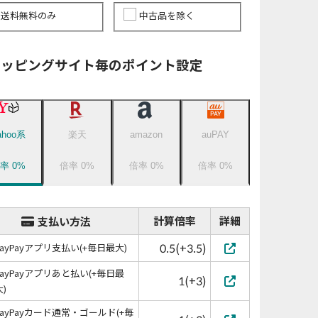
送料無料のみ
中古品を除く
ョッピングサイト毎のポイント設定
ahoo系
楽天
amazon
auPAY
倍率
0
%
倍率
0
%
倍率
0
%
倍率
0
%
計算倍率
詳細
支払い方法
0.5(+3.5)
PayPayアプリ支払い(+毎日最大)
PayPayアプリあと払い(+毎日最
1(+3)
大)
PayPayカード通常・ゴールド(+毎