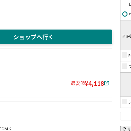
ショップへ行く
※あ
¥4,118
最安値
ECIALK
リ