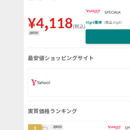
SPECIALK
¥
4,118
41
pt獲得
（
商品 41pt
）
(
税込
)
送料別
最安値ショッピングサイト
Yahoo!
実質価格ランキング
1
送料別
SP