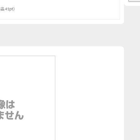
品 41pt
）