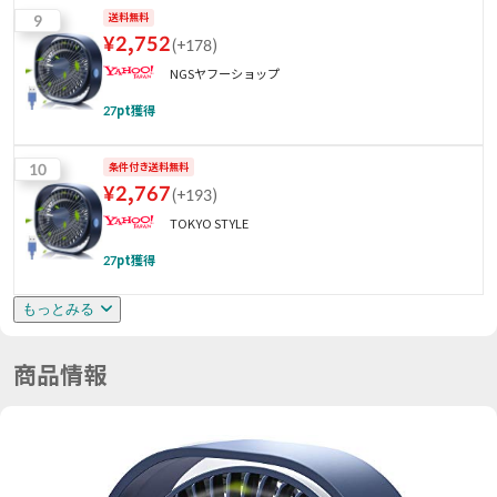
9
送料無料
¥
2,752
(
+178
)
NGSヤフーショップ
27
pt獲得
10
条件付き送料無料
¥
2,767
(
+193
)
TOKYO STYLE
27
pt獲得
もっとみる
商品情報