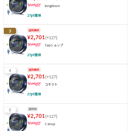
kingbison
27
pt獲得
3
送料無料
¥
2,701
(
+127
)
Tabショップ
27
pt獲得
4
送料無料
¥
2,701
(
+127
)
コネクト
27
pt獲得
5
送料別
¥
2,701
(
+127
)
C shop