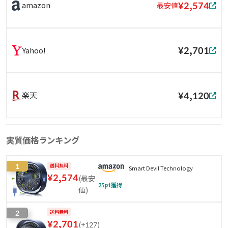
¥2,574
amazon
最安値
¥2,701
Yahoo!
¥4,120
楽天
実質価格ランキング
1
送料無料
Smart Devil Technology
¥
2,574
(
最安
25
pt獲得
値
)
2
送料無料
¥
2,701
(
+127
)