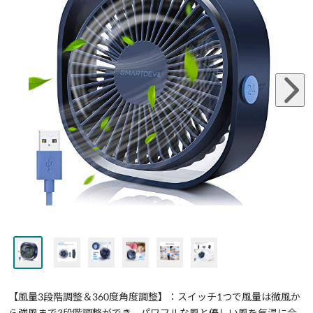
【風量3段階調整＆360度角度調整】：スイッチ1つで風量は微風か
ら強風まで3段階調整ができ、パワフルな風と優しい風を気温に合