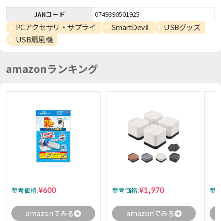
JANコード
0749390501925
PCアクセサリ・サプライ
SmartDevil
USBグッズ
USB扇風機
amazonランキング
¥600
¥1,970
参考価格:
参考価格:
参考
amazonでみる
amazonでみる