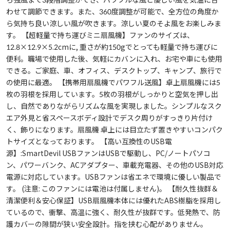
わせて調節できます。また、360度調整が可能で、全方位の角度か
ら気持ち良い涼しい風が吹きます。涼しい夏のそよ風をお楽しみま
す。 【超軽量で持ち運びミニ扇風機】ファンのサイズは、
12.8×12.9×5.2cmに, 重さが約150gでとっても軽量で持ち運びに
便利。職場で使用した後、気軽にカバンに入れ、お宅や車にも使用
できる。ご家庭、車、オフィス、デスクトップ、キャンプ、旅行で
の使用に最適。 【携帯用扇風機でパワフル送風】卓上扇風機には5
枚の羽根を採用しています。5枚の羽根がしっかりと空気を押し出
し、自然でありながらリズムな風を実現しました。シンプルなスク
エア外見と省スペースボディ設計でデスク周りがすっきり片付け
く、飾りになります。扇風機 卓上には目立たず置きやすいコンパク
トサイズとなっております。 【高い互換性のUSB電
源】:SmartDevil USBファンはUSBで駆動し、PC/ノートパソコ
ン、パワーバンク、ACアダプター、車載充電器、その他のUSB対応
電源に対応しています。USBファンは省エネで環境に優しい製品で
す。 (注意: このファンには電池は付属しません)。 【耐久性抜群＆
清潔便利＆安心保証】USB扇風機本体には優れたABS樹脂を採用し
ているので、衝撃、高温に強く、耐久性が抜群です。低発熱で、防
護カバーの隙間が狭い安全設計。指を挟む心配がありません。