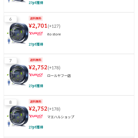
27
pt獲得
6
送料無料
¥
2,701
(
+127
)
ito store
27
pt獲得
7
送料無料
¥
2,752
(
+178
)
ロールヤフー店
27
pt獲得
8
送料無料
¥
2,752
(
+178
)
マエハルショップ
27
pt獲得