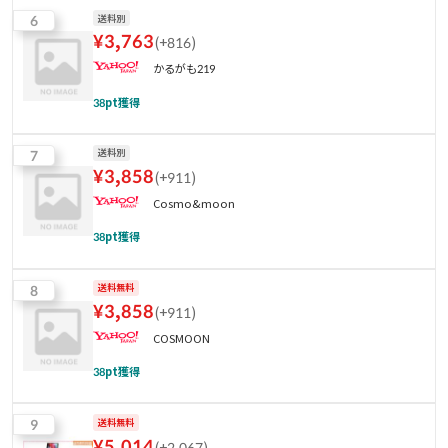
6
送料別
¥
3,763
(
+816
)
かるがも219
38
pt獲得
7
送料別
¥
3,858
(
+911
)
Cosmo&moon
38
pt獲得
8
送料無料
¥
3,858
(
+911
)
COSMOON
38
pt獲得
9
送料無料
¥
5,014
(
+2,067
)