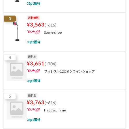
32
pt獲得
3
送料無料
¥
3,563
(
+616
)
Stone-shop
35
pt獲得
4
送料別
¥
3,651
(
+704
)
フォレスト公式オンラインショップ
36
pt獲得
5
送料別
¥
3,763
(
+816
)
Happysummer
38
pt獲得