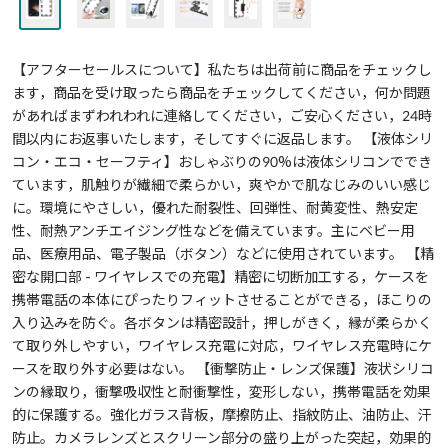
【アフターセールスについて】私たちは出荷前に商品をチェックし
ます，商品を受け取ったら商品をチェックしてください，何か問題
があればまずわれわれに連絡してください，ご安心ください，24時
間以内にお返事いたします，そしてすぐに返品します。 【液体シリ
コン・エコ・セーフティ】おしゃぶりの90%は液体シリコンででき
ています，肌触りが繊細で柔らかい，爽やかで肌なじみのいい感じ
に。環境にやさしい，優れた耐裂性、回弾性、耐黄変性、熱安定
性、耐熱アンチエイジング性などを備えています。主にベビー用
品、医療用品、電子製品（ボタン）などに使用されています。 【精
密な開口部 - ワイヤレスでの充電】精密に切断加工する，ケースを
携帯電話の本体にぴったりフィットさせることができる，ほこりの
入り込みを防ぐ。各ボタンは精密設計，押しがきく，縁が柔らかく
て取り外しやすい，ワイヤレス充電に対応，ワイヤレス充電時にケ
ースを取り外す必要はない。 【衝撃防止・レンズ保護】液状シリコ
ンの縁取り，衝撃吸収性と耐衝撃性，変形しない，携帯電話を効果
的に保護する。強化ガラス背板，摩擦防止、指紋防止、油防止、汗
防止。カメラレンズとスクリーン部分の盛り上がった突起，効果的