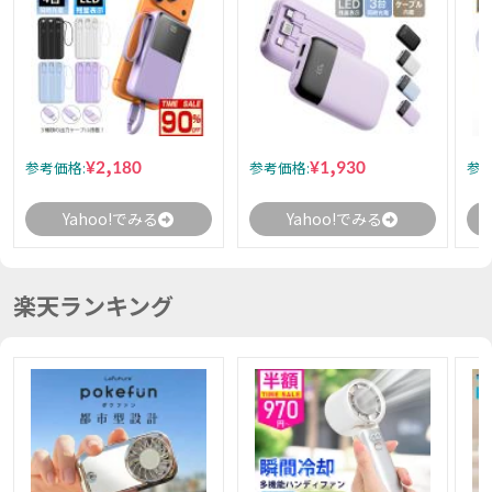
¥2,180
¥1,930
参考価格:
参考価格:
参考
Yahoo!でみる
Yahoo!でみる
楽天ランキング