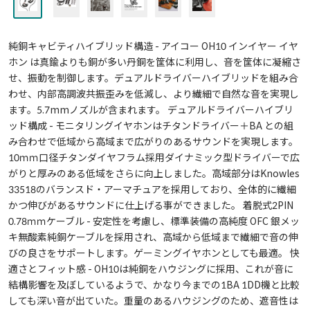
純銅キャビティハイブリッド構造 - アイコー OH10 インイヤー イヤ
ホン は真鍮よりも銅が多い丹銅を筐体に利用し、音を筐体に凝縮さ
せ、振動を制御します。デュアルドライバーハイブリッドを組み合
わせ、内部高調波共振歪みを低減し、より繊細で自然な音を実現し
ます。5.7mmノズルが含まれます。 デュアルドライバーハイブリ
ッド構成 - モニタリングイヤホンはチタンドライバー＋BA との組
み合わせで低域から高域まで広がりのあるサウンドを実現します。
10ｍｍ口径チタンダイヤフラム採用ダイナミック型ドライバーで広
がりと厚みのある低域をさらに向上しました。高域部分はKnowles
33518のバランスド・アーマチュアを採用しており、全体的に繊細
かつ伸びがあるサウンドに仕上げる事ができました。 着脱式2PIN
0.78ｍｍケーブル - 安定性を考慮し、標準装備の高純度 OFC 銀メッ
キ無酸素純銅ケーブルを採用され、高域から低域まで繊細で音の伸
びの良さをサポートします。ゲーミングイヤホンとしても最適。 快
適さとフィット感 - OH10は純銅をハウジングに採用、これが音に
結構影響を及ぼしているようで、かなり今までの1BA 1DD機と比較
しても深い音が出ていた。重量のあるハウジングのため、遮音性は