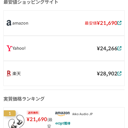
最安値ショッピングサイト
¥21,690
amazon
最安値
¥24,266
Yahoo!
¥28,902
楽天
実質価格ランキング
1
送料無料
ikko Audio JP
¥
21,690
(
最
443
pt獲得
安