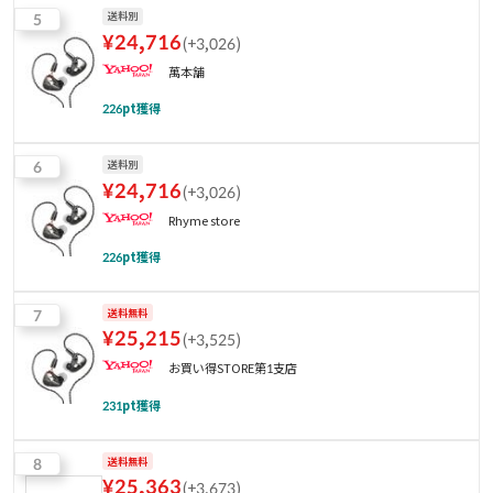
5
送料別
¥
24,716
(
+3,026
)
萬本舗
226
pt獲得
6
送料別
¥
24,716
(
+3,026
)
Rhyme store
226
pt獲得
7
送料無料
¥
25,215
(
+3,525
)
お買い得STORE第1支店
231
pt獲得
8
送料無料
¥
25,363
(
+3,673
)