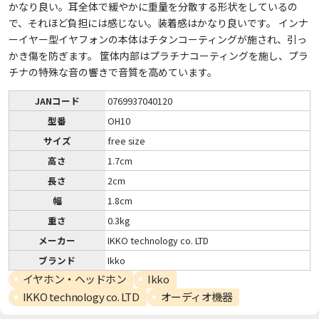
かなり良い。耳全体で緩やかに重量を分散する形状をしているの
で、それほど負担には感じない。装着感はかなり良いです。 インナ
ーイヤー型イヤフォンの本体はチタンコーティングが施され、引っ
かき傷を防ぎます。 筐体内部はプラチナコーティングを施し、プラ
チナの特殊な音の響きで音質を高めています。
JANコード
0769937040120
型番
OH10
サイズ
free size
高さ
1.7cm
長さ
2cm
幅
1.8cm
重さ
0.3kg
メーカー
IKKO technology co. LTD
ブランド
Ikko
イヤホン・ヘッドホン
Ikko
IKKO technology co. LTD
オーディオ機器