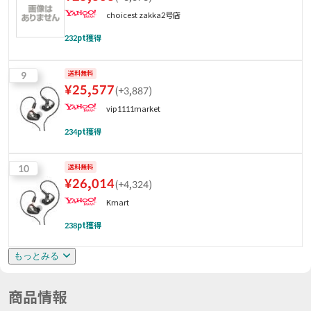
choicest zakka2号店
232
pt獲得
9
送料無料
¥
25,577
(
+3,887
)
vip1111market
234
pt獲得
10
送料無料
¥
26,014
(
+4,324
)
Kmart
238
pt獲得
もっとみる
商品情報