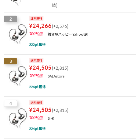
値
)
2
送料無料
¥
24,266
(
+2,576
)
雑貨屋ハッピー Yahoo!店
222
pt獲得
3
送料無料
¥
24,505
(
+2,815
)
SALAstore
224
pt獲得
4
送料無料
¥
24,505
(
+2,815
)
SI-K
224
pt獲得