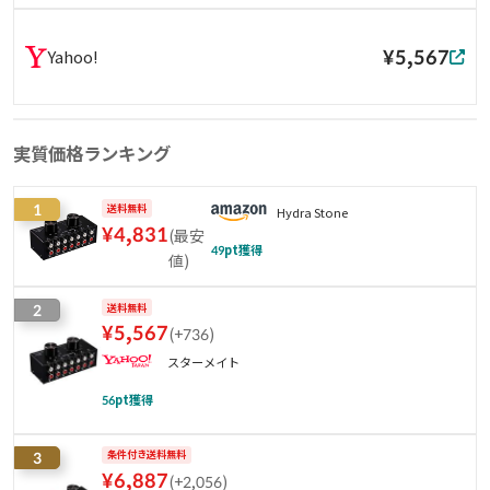
¥5,567
Yahoo!
実質価格ランキング
1
送料無料
Hydra Stone
¥
4,831
(
最安
49
pt獲得
値
)
2
送料無料
¥
5,567
(
+736
)
スターメイト
56
pt獲得
3
条件付き送料無料
¥
6,887
(
+2,056
)