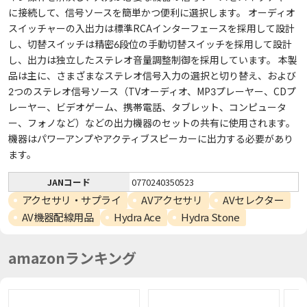
に接続して、信号ソースを簡単かつ便利に選択します。 オーディオ
スイッチャーの入出力は標準RCAインターフェースを採用して設計
し、切替スイッチは精密6段位の手動切替スイッチを採用して設計
し、出力は独立したステレオ音量調整制御を採用しています。 本製
品は主に、さまざまなステレオ信号入力の選択と切り替え、および
2つのステレオ信号ソース（TVオーディオ、MP3プレーヤー、CDプ
レーヤー、ビデオゲーム、携帯電話、タブレット、コンピュータ
ー、フォノなど）などの出力機器のセットの共有に使用されます。
機器はパワーアンプやアクティブスピーカーに出力する必要があり
ます。
JANコード
0770240350523
アクセサリ・サプライ
AVアクセサリ
AVセレクター
AV機器配線用品
Hydra Ace
Hydra Stone
amazonランキング