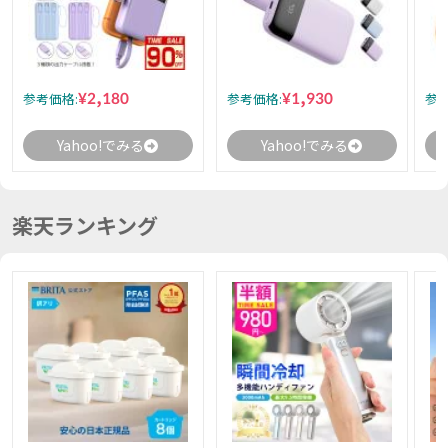
¥2,180
¥1,930
参考価格:
参考価格:
参考
Yahoo!でみる
Yahoo!でみる
楽天ランキング