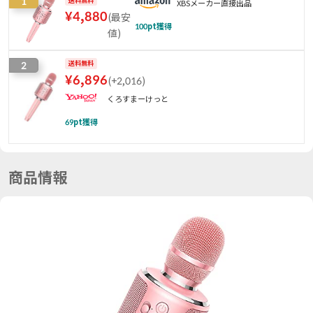
1
送料無料
XBSメーカー直接出品
¥
4,880
(
最安
100
pt獲得
値
)
2
送料無料
¥
6,896
(
+2,016
)
くろすまーけっと
69
pt獲得
商品情報