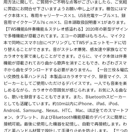
用方法に関して、ご質問やご不明な点等がございましたら、ご気軽
に弊店にお問合せ下さいますようお願い申し上げます。梱包にはマ
イク本体×1、専用キャリーケース×1、USB充電ケーブル×1、録
音用マイクケーブル76ｃm×1、日本語取扱説明書×1があります。
【TWS機能&伴奏機能＆ステレオ感溢れる】2020年の新型デザイン
で多種機能が搭載されてます。エコーの調節はもちろん、マイク2
本で同時にスマホ1台にペアリングしてTWSデュエットモードに切
り替えることができます。音がステレオ爆発、感友達や家族などで
カラオケを家で楽しむことができます。さらに、マイク本体は伴奏
機能が搭載されており曲から歌声を消すこともでき、わざわざスマ
ホから曲をダウンロードする必要がありません。 【一台三役＆幅広
い交換性＆革ハンドル】 本製品はカラオケマイク、録音マイク、ス
ピーカーとしてご使用いただけるデバイスです。一人でも音楽を楽
しめるながら、カラオケの雰囲気が感じられます。お気に入る曲な
ら、歌いを録音することもできます。また、Bluetoothスピーカー
としても活躍しています。約10m以内にiPhone、iPad、iPod、
Android、Samsung、Nexus、HTC、 Mac、ほぼ全てのスマートフ
ォン、タブレット、およびBluetooth機能搭載のデバイスに簡単に
接続可能。最後に使用した機器を記憶し、自動で再接続します。わ
ざと革ハンドル材質で設計して手滑り止めを防止します。 【三つの