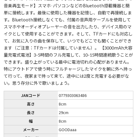
音楽再生モード】スマホ·パソコンなどのBluetooth搭載機器と簡
単に接続します。最後に使用した機器を記憶し、自動で再接続しま
す。Bluetooth接続しなくても、付属の音声用ケーブルを使用して
スマホやオーディオプレーヤーの音を出力したり、デバイス用のマ
イクとして使用することができます。そして、TFカードにも対応し
て、お気に入りの曲を保存して、いつでもどこでも聞くことができ
ます（ご注意：TFカードは付属していません）。 【3000mAh大容
量充電式電池】3-5時間のフル充電して、10-15時間連続歌うことが
できます。盛り上がっている最中に電池切れの心配がありません。
特にアウトドアで使う時にフルチャージしたマイクを朝に外へ持っ
て行って、夜家まで持って来て、途中には2度と充電する必要がな
い。思う存分に外で歌いましょう。
JANコード
0779303063486
高さ
8cm
長さ
29cm
幅
8cm
メーカー
GOODaaa