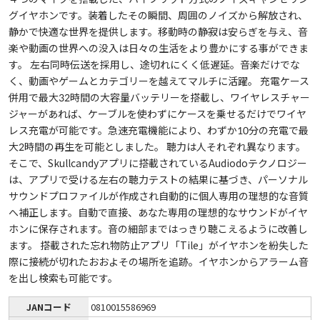
グイヤホンです。装着したその瞬間、周囲のノイズから解放され、
静かで快適な世界を提供します。移動時の静寂は安らぎを与え、音
楽や動画の世界への没入は日々の生活をより豊かにする事ができま
す。 左右同時伝送を採用し、途切れにくく低遅延。音楽だけでな
く、動画やゲームとカテゴリーを越えてマルチに活躍。 充電ケース
併用で最大32時間の大容量バッテリーを搭載し、ワイヤレスチャー
ジャーがあれば、ケーブルを使わずにケースを乗せるだけでワイヤ
レス充電が可能です。急速充電機能により、わずか10分の充電で最
大2時間の再生を可能としました。 聴力は人それぞれ異なります。
そこで、Skullcandyアプリに搭載されているAudiodoテクノロジー
は、アプリで受ける左右の聴力テストの結果に基づき、パーソナル
サウンドプロファイルが作成され自動的に個人専用の理想的な音質
へ補正します。自動で直接、あなた専用の理想的なサウンドがイヤ
ホンに保存されます。音の細部まではっきり聴こえるように改善し
ます。 搭載された忘れ物防止アプリ「Tile」がイヤホンを紛失した
際に接続が切れたおおよその場所を追跡。イヤホンからアラーム音
を出し検索も可能です。
JANコード
0810015586969