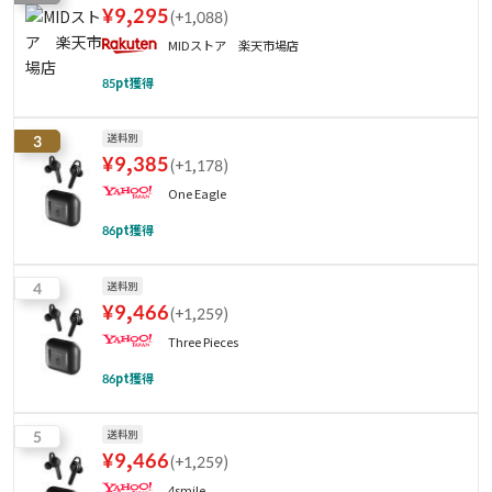
¥
9,295
(
+1,088
)
MIDストア 楽天市場店
85
pt獲得
3
送料別
¥
9,385
(
+1,178
)
One Eagle
86
pt獲得
4
送料別
¥
9,466
(
+1,259
)
Three Pieces
86
pt獲得
5
送料別
¥
9,466
(
+1,259
)
4smile