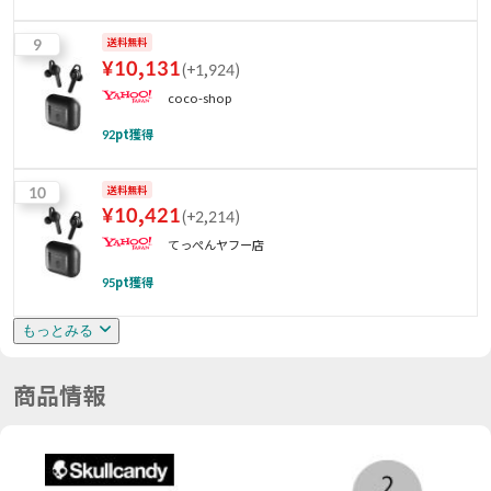
9
送料無料
¥
10,131
(
+1,924
)
coco-shop
92
pt獲得
10
送料無料
¥
10,421
(
+2,214
)
てっぺんヤフー店
95
pt獲得
もっとみる
商品情報