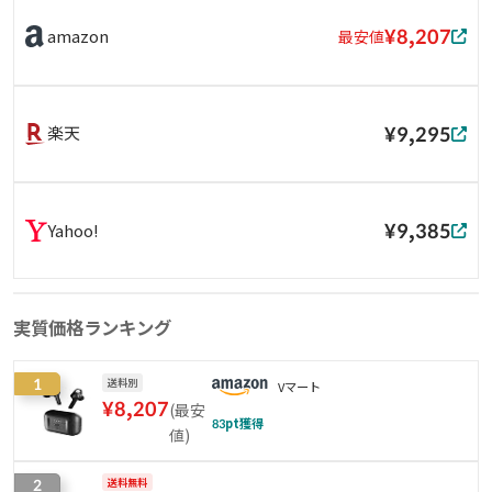
¥8,207
amazon
最安値
¥9,295
楽天
¥9,385
Yahoo!
実質価格ランキング
1
送料別
Vマート
¥
8,207
(
最安
83
pt獲得
値
)
2
送料無料