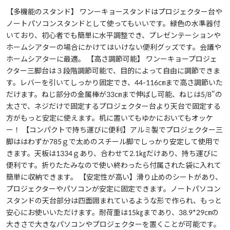
【多機能のスタンド】 ワンーキョースタンドはプロジェクター台や
ノートパソコンスタンドとして使ってもいいです。緑色の水準器付
いており、初心者でも簡単に水平調整でき、プレゼンテーションや
ホームシアターの場合にかけてはいけない便利グッズです。会議や
ホームシアターに最適。 【高さ調節可能】 ワンーキョープロジェ
クター三脚台は３段階調節可能で、目的によって自由に調節できま
す。レバーを引いてしっかり固定でき、44-116㎝まで高さ調節いた
だけます。ねじ部分の金属棒が33㎝まで伸ばし可能、ねじは5/8"の
太さで、ネジだけで固定するプロジェクター台より天台で固定する
方がもっと安定に使えます。机に置いてもゆかにおいてもオッケ
ー！ 【コンパクトで持ち運びに便利】アルミ製でプロジェクター三
脚ははわずか785ｇで太めのスチール脚でしっかり安定して使用で
きます。天板は1334ｇあり、合わせて2.1㎏だけあり、持ち運びに
便利です。折りたたみなので使い終わったら付属された袋に入れて
簡単に収納できます。 【安定性が高い】滑り止めのシートがあり、
プロジェクターやパソコンが安定に固定できます。ノートパソコン
スタンドの天台部分は四面囲まれているような形で作られ、もっと
安心にお使いいただけます。耐荷重は15㎏まであり、38.9*29㎝の
大きさで大きなパソコンやプロジェクターを置くことが可能です。