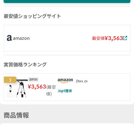
最安値ショッピングサイト
¥3,563
amazon
最安値
実質価格ランキング
1
送料別
Zbxx.zx
¥
3,563
(
最安
36
pt獲得
値
)
商品情報