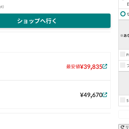
pt
）
ショップへ行く
※あ
¥39,835
最安値
¥49,670
リ