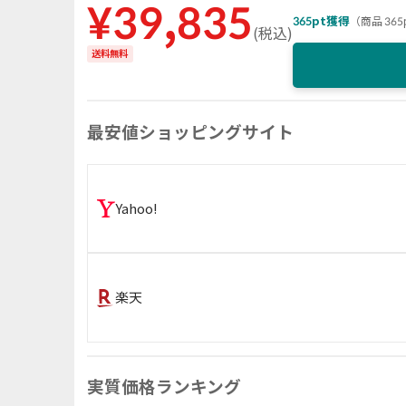
¥
39,835
365
pt獲得
（
商品 365
(
税込
)
送料無料
最安値ショッピングサイト
Yahoo!
楽天
実質価格ランキング