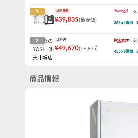
1
送料無料
シ
¥
39,835
(
最安値
)
365
pt獲得
（
2
送料別
安
¥
49,670
(
+9,835
)
455
pt獲得
（
商品情報