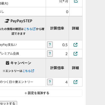
1(+3)
日最大)
0
なし
PayPaySTEP
計算倍率
詳細
なたの情報の確認は
こちら
から確
認できます
0.5
PayPay支払い
2
プレミアム会員
キャンペーン
計算倍率
詳細
※エントリーは
こちら
4
5のつく日※要エントリー
設定を追加する
セットする