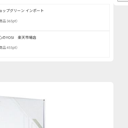
ョップグリーン インポート
商品 365pt
）
心のYOSI 楽天市場店
商品 455pt
）