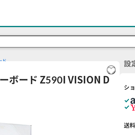
ード
設
ザーボード Z590I VISION D
シ
送