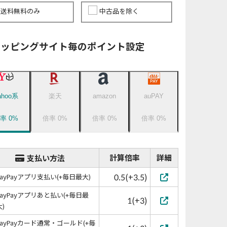
送料無料のみ
中古品を除く
ョッピングサイト毎のポイント設定
ahoo系
楽天
amazon
auPAY
倍率
0
%
倍率
0
%
倍率
0
%
倍率
0
%
計算倍率
詳細
支払い方法
0.5(+3.5)
PayPayアプリ支払い(+毎日最大)
PayPayアプリあと払い(+毎日最
1(+3)
大)
PayPayカード通常・ゴールド(+毎