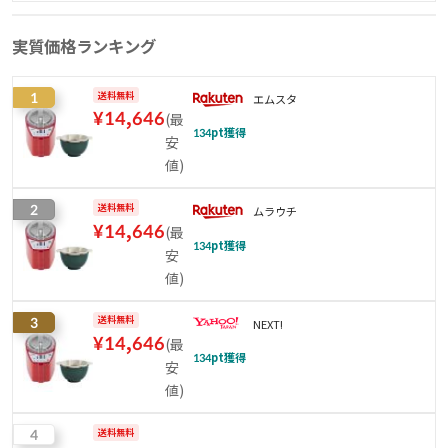
実質価格ランキング
1
送料無料
エムスタ
¥
14,646
(
最
134
pt獲得
安
値
)
2
送料無料
ムラウチ
¥
14,646
(
最
134
pt獲得
安
値
)
3
送料無料
NEXT!
¥
14,646
(
最
134
pt獲得
安
値
)
4
送料無料