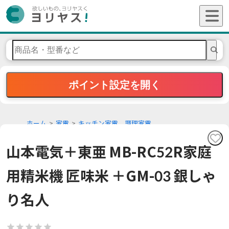
ポイント設定を開く
ホーム
家電
キッチン家電、調理家電
山本電気＋東亜 MB-RC52R家庭
用精米機 匠味米 ＋GM-03 銀しゃ
り名人