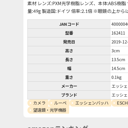
素材 レンズ:PXM光学樹脂レンズ、本体:ABS樹脂 サ
量:49g 製造国:ドイツ 倍率:2.1倍 ※眼鏡の上
JANコード
4000004
型番
162411
発売日
2019-12
高さ
3cm
長さ
13.5cm
幅
14.5cm
重さ
0.1kg
メーカー
エッシェ
ブランド
エッシェ
カメラ
ルーペ
エッシェンバッハ
ESCH
望遠鏡・光学機器