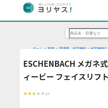
ホーム
家電
望遠鏡、光学機器
光学機器の
ESCHENBACH メガ
ィービー フェイスリフト 2.
2.7