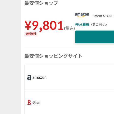
最安値ショップ
Piment STORE
¥
9,801
99
pt獲得
（
商品 99pt
）
(
税込
)
送料無料
最安値ショッピングサイト
amazon
楽天