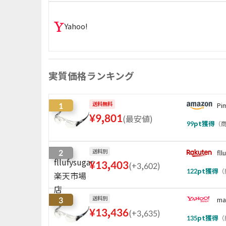
Yahoo!
実質価格ランキング
1
送料無料
Pi
¥
9,801
(
最安値
)
99
pt獲得
（
商
2
送料別
fl
¥
13,403
(
+3,602
)
122
pt獲得
（
3
送料別
m
¥
13,436
(
+3,635
)
135
pt獲得
（