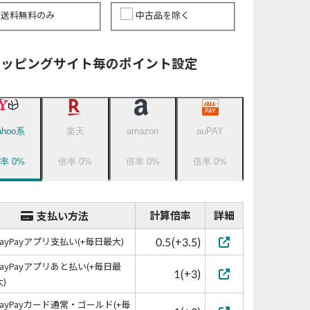
送料無料のみ
中古品を除く
ョッピングサイト毎のポイント設定
ahoo系
楽天
amazon
auPAY
倍率
0
%
倍率
0
%
倍率
0
%
倍率
0
%
計算倍率
詳細
支払い方法
0.5(+3.5)
PayPayアプリ支払い(+毎日最大)
PayPayアプリあと払い(+毎日最
1(+3)
大)
PayPayカード通常・ゴールド(+毎