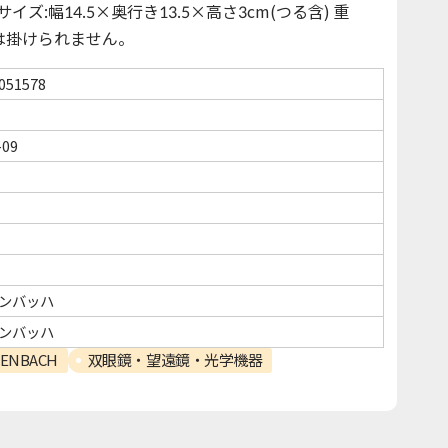
イズ:幅14.5×奥行き13.5×高さ3cm(つる含) 重
からは掛けられません。
051578
-09
ンバッハ
ンバッハ
ENBACH
双眼鏡・望遠鏡・光学機器