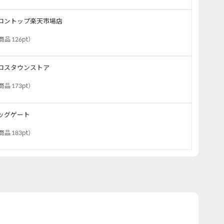
ロントップ楽天市場店
商品 126pt
）
ロスタウンストア
商品 173pt
）
ッグゲート
商品 183pt
）