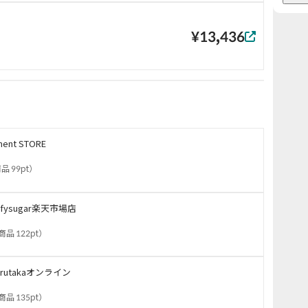
¥13,436
ment STORE
品 99pt
）
lufysugar楽天市場店
商品 122pt
）
arutakaオンライン
商品 135pt
）