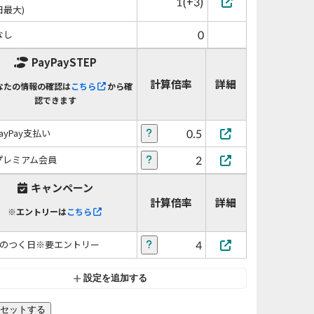
1(+3)
日最大)
0
なし
PayPaySTEP
計算倍率
詳細
なたの情報の確認は
こちら
から確
認できます
0.5
PayPay支払い
2
プレミアム会員
キャンペーン
計算倍率
詳細
※エントリーは
こちら
4
5のつく日※要エントリー
設定を追加する
セットする