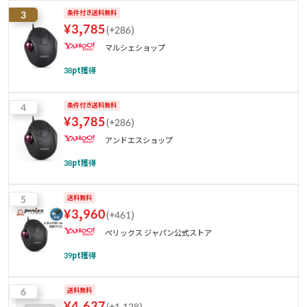
3
条件付き送料無料
¥
3,785
(
+286
)
マルシェショップ
38
pt獲得
4
条件付き送料無料
¥
3,785
(
+286
)
アンドエスショップ
38
pt獲得
5
送料無料
¥
3,960
(
+461
)
ペリックス ジャパン公式ストア
39
pt獲得
6
送料無料
¥
4,637
(
+1,138
)