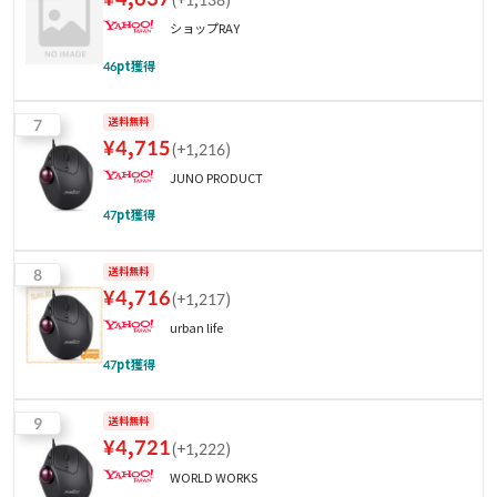
ショップRAY
46
pt獲得
7
送料無料
¥
4,715
(
+1,216
)
JUNO PRODUCT
47
pt獲得
8
送料無料
¥
4,716
(
+1,217
)
urban life
47
pt獲得
9
送料無料
¥
4,721
(
+1,222
)
WORLD WORKS