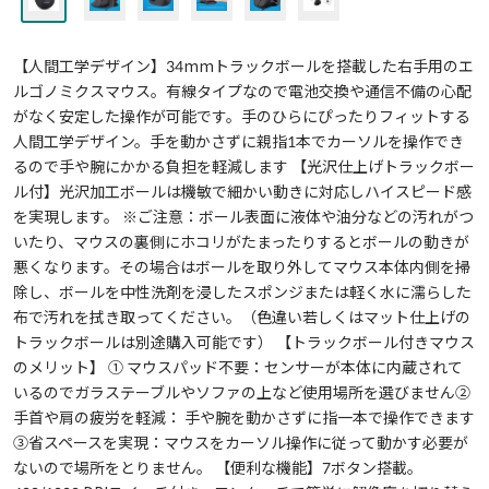
【人間工学デザイン】34mmトラックボールを搭載した右手用のエ
ルゴノミクスマウス。有線タイプなので電池交換や通信不備の心配
がなく安定した操作が可能です。手のひらにぴったりフィットする
人間工学デザイン。手を動かさずに親指1本でカーソルを操作でき
るので手や腕にかかる負担を軽減します 【光沢仕上げトラックボー
ル付】光沢加工ボールは機敏で細かい動きに対応しハイスピード感
を実現します。 ※ご注意：ボール表面に液体や油分などの汚れがつ
いたり、マウスの裏側にホコリがたまったりするとボールの動きが
悪くなります。その場合はボールを取り外してマウス本体内側を掃
除し、ボールを中性洗剤を浸したスポンジまたは軽く水に濡らした
布で汚れを拭き取ってください。（色違い若しくはマット仕上げの
トラックボールは別途購入可能です） 【トラックボール付きマウス
のメリット】 ① マウスパッド不要：センサーが本体に内蔵されて
いるのでガラステーブルやソファの上など使用場所を選びません②
手首や肩の疲労を軽減： 手や腕を動かさずに指一本で操作できます
③省スペースを実現：マウスをカーソル操作に従って動かす必要が
ないので場所をとりません。 【便利な機能】7ボタン搭載。