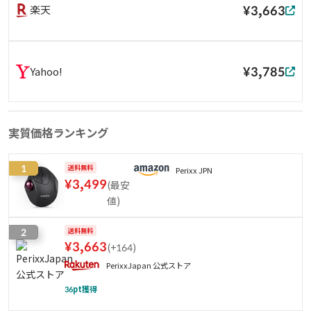
¥3,663
楽天
¥3,785
Yahoo!
実質価格ランキング
1
送料無料
Perixx JPN
¥
3,499
(
最安
値
)
2
送料無料
¥
3,663
(
+164
)
PerixxJapan 公式ストア
36
pt獲得