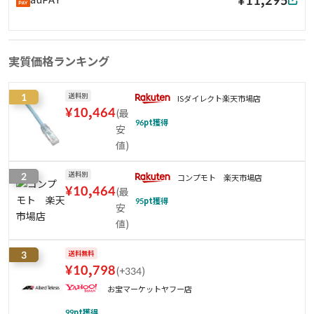
実質価格ランキング
1
送料別
ISダイレクト楽天市場店
¥
10,464
(
最
96
pt獲得
安
値
)
2
送料別
コンプモト 楽天市場店
¥
10,464
(
最
95
pt獲得
安
値
)
3
送料無料
¥
10,798
(
+334
)
お宝マーケットヤフー店
99
pt獲得