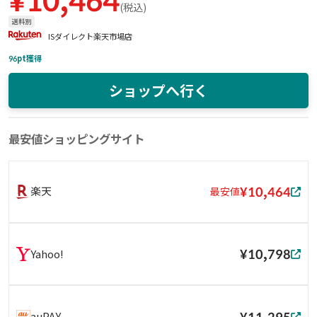
¥
10,464
(
税込
)
送料別
ISダイレクト楽天市場店
96
pt獲得
ショップへ行く
最安値ショッピングサイト
¥10,464
楽天
最安値
¥10,798
Yahoo!
¥11,295
auPAY