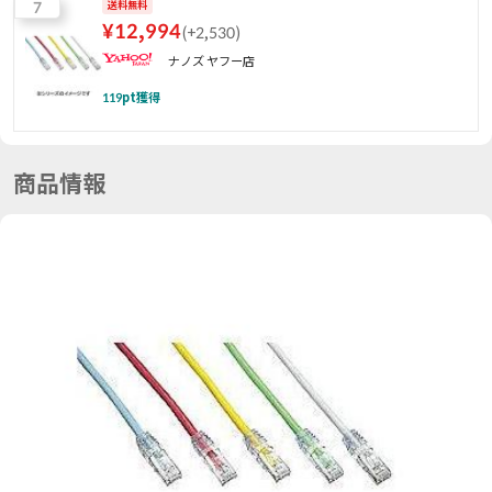
7
送料無料
¥
12,994
(
+2,530
)
ナノズ ヤフー店
119
pt獲得
商品情報