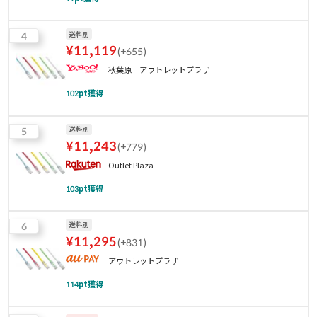
4
送料別
¥
11,119
(
+655
)
秋葉原 アウトレットプラザ
102
pt獲得
5
送料別
¥
11,243
(
+779
)
Outlet Plaza
103
pt獲得
6
送料別
¥
11,295
(
+831
)
アウトレットプラザ
114
pt獲得