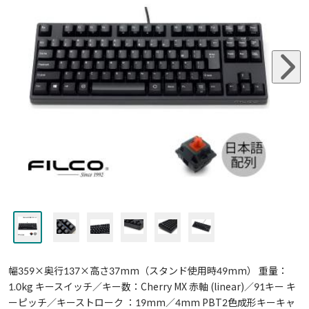
幅359×奥行137×高さ37mm（スタンド使用時49mm） 重量：
1.0kg キースイッチ／キー数：Cherry MX 赤軸 (linear)／91キー キ
ーピッチ／キーストローク ：19mm／4mm PBT2色成形キーキャ