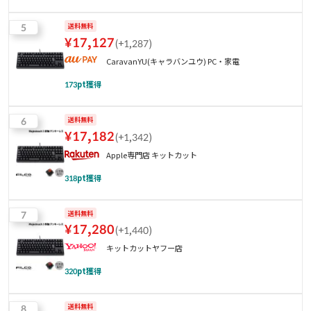
5
送料無料
¥
17,127
(
+1,287
)
CaravanYU(キャラバンユウ) PC・家電
173
pt獲得
6
送料無料
¥
17,182
(
+1,342
)
Apple専門店 キットカット
318
pt獲得
7
送料無料
¥
17,280
(
+1,440
)
キットカットヤフー店
320
pt獲得
8
送料無料