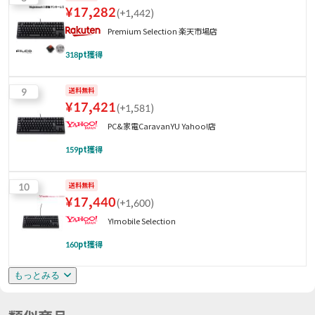
¥
17,282
(
+1,442
)
Premium Selection 楽天市場店
318
pt獲得
9
送料無料
¥
17,421
(
+1,581
)
PC&家電CaravanYU Yahoo!店
159
pt獲得
10
送料無料
¥
17,440
(
+1,600
)
Y!mobile Selection
160
pt獲得
もっとみる