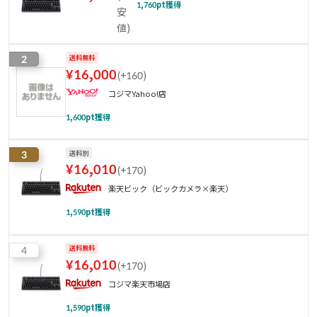
1,760
pt獲得
安
値
)
2
送料無料
¥
16,000
(
+160
)
コジマYahoo!店
1,600
pt獲得
3
送料別
¥
16,010
(
+170
)
楽天ビック（ビックカメラ×楽天）
1,590
pt獲得
4
送料無料
¥
16,010
(
+170
)
コジマ楽天市場店
1,590
pt獲得