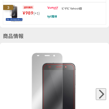
3
送料無料
ビザビ Yahoo!店
¥
989
(
+1
)
9
pt獲得
商品情報