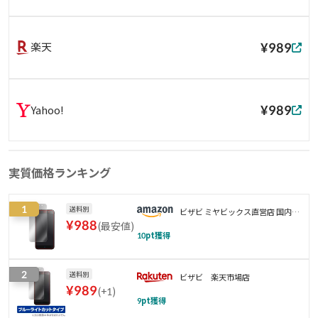
¥989
楽天
¥989
Yahoo!
実質価格ランキング
1
送料別
ビザビ ミヤビックス直営店 国内製
¥
988
(
最安値
)
造 最大10%オフ
10
pt獲得
2
送料別
ビザビ 楽天市場店
¥
989
(
+1
)
9
pt獲得