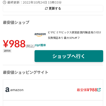
最終更新：
2022年10月24日 15時33分
更新する
最安値ショップ
ビザビ ミヤビックス直営店 国内製造 貼り付け
失敗保証あり 最大10%オフ
¥
988
10
pt獲得
(
税込
)
送料別
ショップへ行く
最安値ショッピングサイト
¥988
amazon
最安値