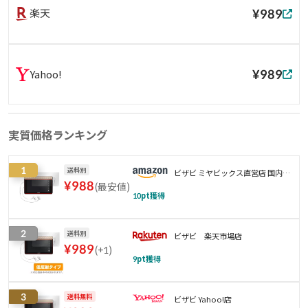
¥989
楽天
¥989
Yahoo!
実質価格ランキング
1
送料別
ビザビ ミヤビックス直営店 国内製
¥
988
(
最安値
)
造 貼り付け失敗保証あり 最大10%
10
pt獲得
オフ
2
送料別
ビザビ 楽天市場店
¥
989
(
+1
)
9
pt獲得
3
送料無料
ビザビ Yahoo!店