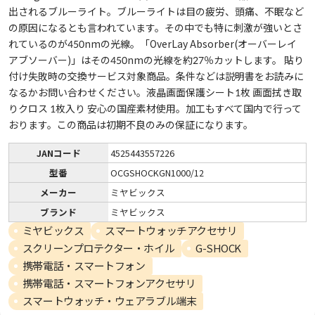
出されるブルーライト。ブルーライトは目の疲労、頭痛、不眠など
の原因になるとも言われています。その中でも特に刺激が強いとさ
れているのが450nmの光線。「OverLay Absorber(オーバーレイ
アブソーバー)」はその450nmの光線を約27％カットします。 貼り
付け失敗時の交換サービス対象商品。条件などは説明書をお読みに
なるかお問い合わせください。液晶画面保護シート1枚 画面拭き取
りクロス 1枚入り 安心の国産素材使用。加工もすべて国内で行って
おります。この商品は初期不良のみの保証になります。
JANコード
4525443557226
型番
OCGSHOCKGN1000/12
メーカー
ミヤビックス
ブランド
ミヤビックス
ミヤビックス
スマートウォッチアクセサリ
スクリーンプロテクター・ホイル
G-SHOCK
携帯電話・スマートフォン
携帯電話・スマートフォンアクセサリ
スマートウォッチ・ウェアラブル端末