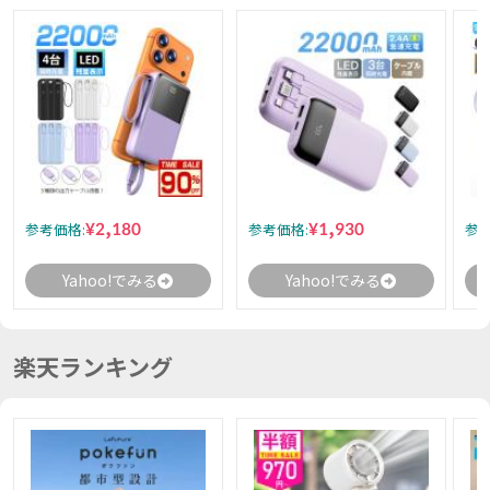
¥2,180
¥1,930
参考価格:
参考価格:
参考
Yahoo!でみる
Yahoo!でみる
楽天ランキング