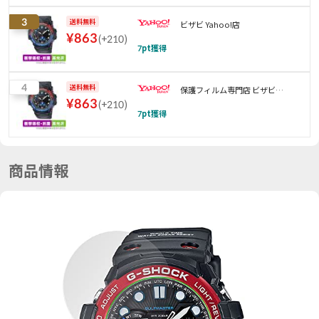
3
送料無料
ビザビ Yahoo!店
¥
863
(
+210
)
7
pt獲得
4
送料無料
保護フィルム専門店 ビザビ
¥
863
(
+210
)
Yahoo!店
7
pt獲得
商品情報