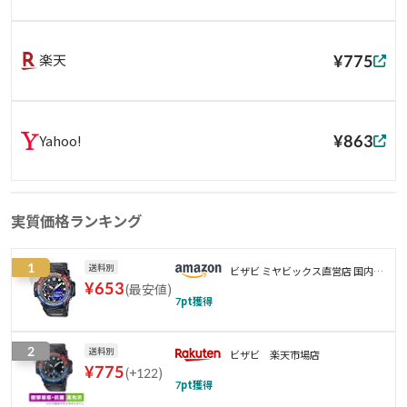
¥775
楽天
¥863
Yahoo!
実質価格ランキング
1
送料別
ビザビ ミヤビックス直営店 国内製
¥
653
(
最安値
)
造 弊社製品は貼り付け失敗保証あ
7
pt獲得
り 最大10%オフ
2
送料別
ビザビ 楽天市場店
¥
775
(
+122
)
7
pt獲得