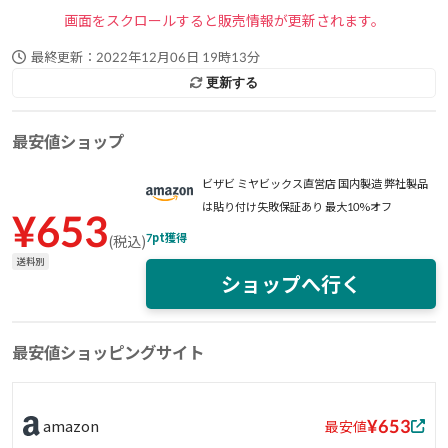
画面をスクロールすると販売情報が更新されます。
最終更新：
2022年12月06日 19時13分
更新する
最安値ショップ
ビザビ ミヤビックス直営店 国内製造 弊社製品
は貼り付け失敗保証あり 最大10%オフ
¥
653
7
pt獲得
(
税込
)
送料別
ショップへ行く
最安値ショッピングサイト
¥653
amazon
最安値