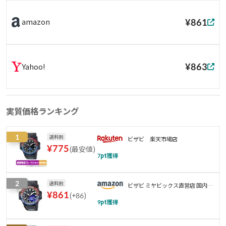
¥861
amazon
¥863
Yahoo!
実質価格ランキング
1
送料別
ビザビ 楽天市場店
¥
775
(
最安値
)
7
pt獲得
2
送料別
ビザビ ミヤビックス直営店 国内製
¥
861
(
+86
)
造 弊社製品は貼り付け失敗保証あ
9
pt獲得
り 最大10%オフ