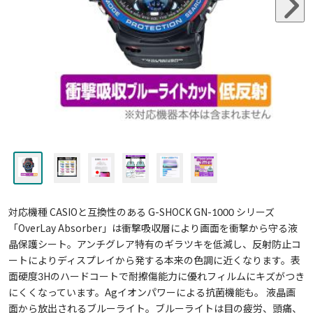
対応機種 CASIOと互換性のある G-SHOCK GN-1000 シリーズ
「OverLay Absorber」は衝撃吸収層により画面を衝撃から守る液
晶保護シート。アンチグレア特有のギラツキを低減し、反射防止コ
ートによりディスプレイから発する本来の色調に近くなります。表
面硬度3Hのハードコートで耐擦傷能力に優れフィルムにキズがつき
にくくなっています。Agイオンパワーによる抗菌機能も。 液晶画
面から放出されるブルーライト。ブルーライトは目の疲労、頭痛、