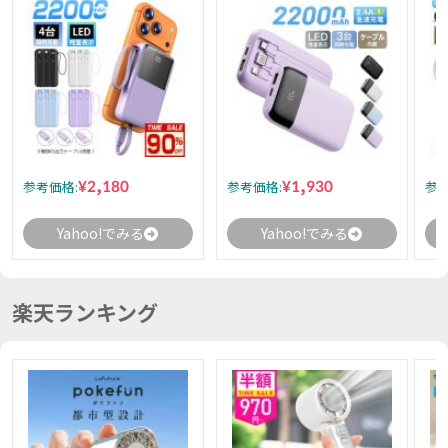
¥2,180
¥1,930
参考価格:
参考価格:
参考
Yahoo!でみる
Yahoo!でみる
楽天ランキング