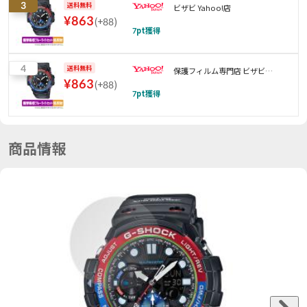
3
送料無料
ビザビ Yahoo!店
¥
863
(
+88
)
7
pt獲得
4
送料無料
保護フィルム専門店 ビザビ
¥
863
(
+88
)
Yahoo!店
7
pt獲得
商品情報