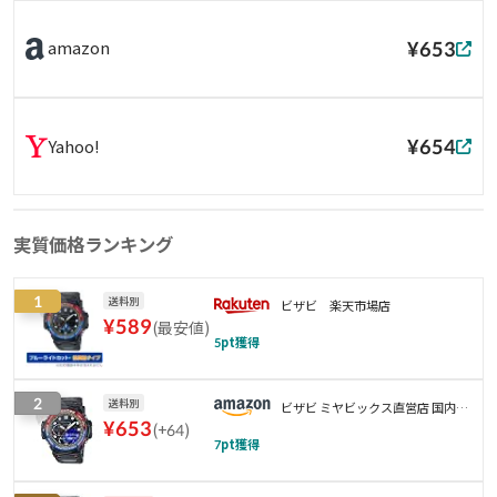
¥653
amazon
¥654
Yahoo!
実質価格ランキング
1
送料別
ビザビ 楽天市場店
¥
589
(
最安値
)
5
pt獲得
2
送料別
ビザビ ミヤビックス直営店 国内製
¥
653
(
+64
)
造 弊社製品は貼り付け失敗保証あ
7
pt獲得
り 最大10%オフ