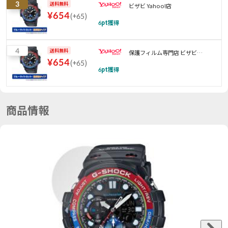
3
送料無料
ビザビ Yahoo!店
¥
654
(
+65
)
6
pt獲得
4
送料無料
保護フィルム専門店 ビザビ
¥
654
(
+65
)
Yahoo!店
6
pt獲得
商品情報