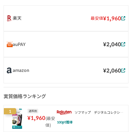
¥1,960
楽天
最安値
¥2,040
auPAY
¥2,060
amazon
実質価格ランキング
1
送料別
ソフマップ デジタルコレクショ
¥
1,960
(
最安
ン
100
pt獲得
値
)