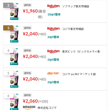
2
送料別
ソフマップ楽天市場店
¥
1,960
(
最安
100
pt獲得
値
)
3
送料別
コジマ楽天市場店
¥
2,040
(
+80
)
20
pt獲得
4
送料別
楽天ビック（ビックカメラ×楽
¥
2,040
(
+80
)
天）
20
pt獲得
5
送料別
コジマ au PAY マーケット店
¥
2,040
(
+80
)
20
pt獲得
6
送料別
¥
2,060
(
+100
)
株式会社コジマ