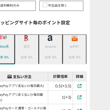
送料無料のみ
中古品を除く
ョッピングサイト毎のポイント設定
ahoo系
楽天
amazon
auPAY
倍率
0
%
倍率
0
%
倍率
0
%
倍率
0
%
計算倍率
詳細
支払い方法
0.5(+3.5)
PayPayアプリ支払い(+毎日最大)
PayPayアプリあと払い(+毎日最
1(+3)
大)
PayPayカード通常・ゴールド(+毎