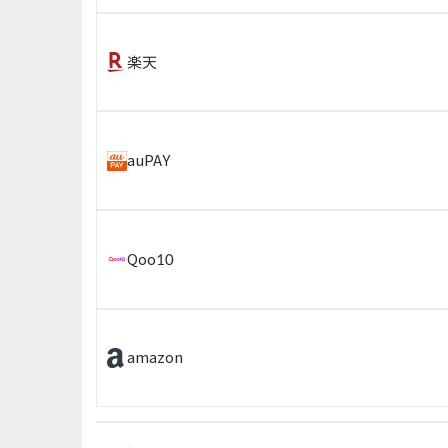
楽天
auPAY
Qoo10
amazon