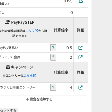
1(+3)
日最大)
0
なし
PayPaySTEP
計算倍率
詳細
なたの情報の確認は
こちら
から確
認できます
0.5
PayPay支払い
2
プレミアム会員
キャンペーン
計算倍率
詳細
※エントリーは
こちら
4
5のつく日※要エントリー
設定を追加する
セットする