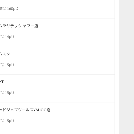
商品 160pt
）
ムラヤテック ヤフー店
品 14pt
）
ムスタ
品 15pt
）
XT!
品 15pt
）
ッドジョブツールスYAHOO店
品 15pt
）