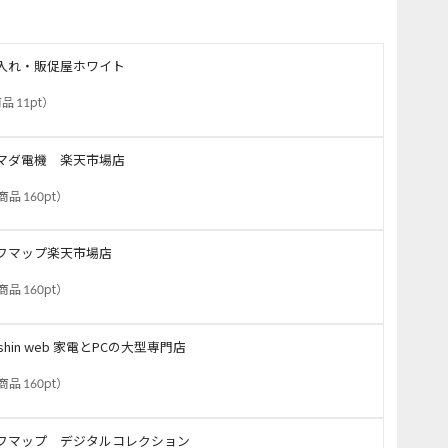
入れ・販促屋ホワイト
品 11pt
）
マダ電機 楽天市場店
商品 160pt
）
フマップ楽天市場店
商品 160pt
）
oshin web 家電とPCの大型専門店
商品 160pt
）
フマップ デジタルコレクション