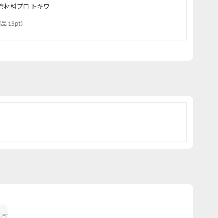
管材料プロ トキワ
品 15pt
）