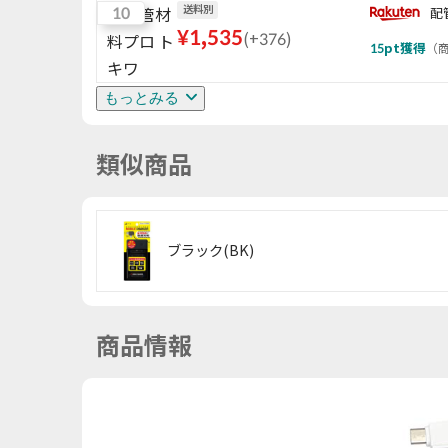
10
送料別
配
¥
1,535
(
+376
)
15
pt獲得
（
商
もっとみる
類似商品
ブラック(BK)
商品情報