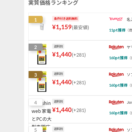
実質価格ランキング
1
条件付き送料無料
名
¥
1,159
(
最安値
)
11
pt獲得
（
商
2
送料別
ヤ
¥
1,440
(
+281
)
160
pt獲得
（
3
送料別
ソ
¥
1,440
(
+281
)
160
pt獲得
（
4
送料別
J
¥
1,440
(
+281
)
160
pt獲得
（
5
送料別
ソ