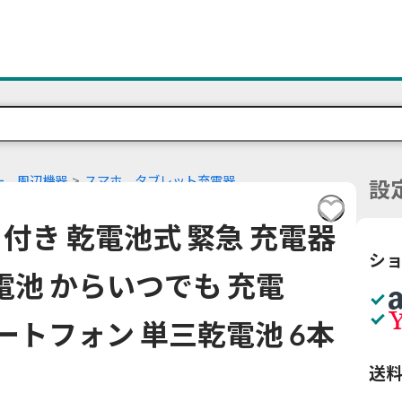
ー、周辺機器
スマホ、タブレット充電器
設
付き 乾電池式 緊急 充電器
シ
乾電池 からいつでも 充電
マートフォン 単三乾電池 6本
送