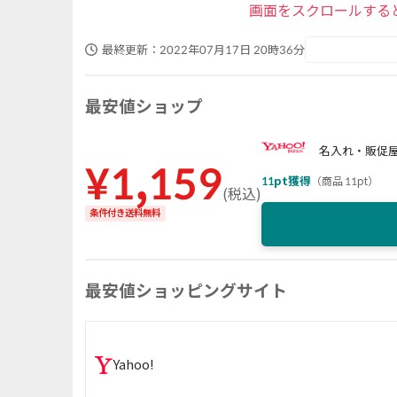
画面をスクロールする
最終更新：
2022年07月17日 20時36分
最安値ショップ
名入れ・販促
¥
1,159
11
pt獲得
（
商品 11pt
）
(
税込
)
条件付き送料無料
最安値ショッピングサイト
Yahoo!