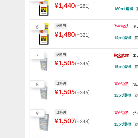
¥
1,440
(
+281
)
160
pt獲得
（
6
送料別
キ
¥
1,480
(
+321
)
14
pt獲得
（
商
7
送料別
エ
¥
1,505
(
+346
)
15
pt獲得
（
商
8
送料別
NE
¥
1,505
(
+346
)
15
pt獲得
（
商
9
送料別
グ
¥
1,507
(
+348
)
15
pt獲得
（
商