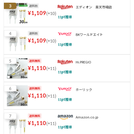
3
送料別
エディオン 楽天市場店
¥
1,109
(
+10
)
11
pt獲得
4
送料別
BKワールドエイト
¥
1,109
(
+10
)
11
pt獲得
5
送料無料
Hi.PREGIO
¥
1,110
(
+11
)
11
pt獲得
6
送料無料
ホーリック
¥
1,110
(
+11
)
11
pt獲得
7
送料無料
Amazon.co.jp
¥
1,110
(
+11
)
11
pt獲得