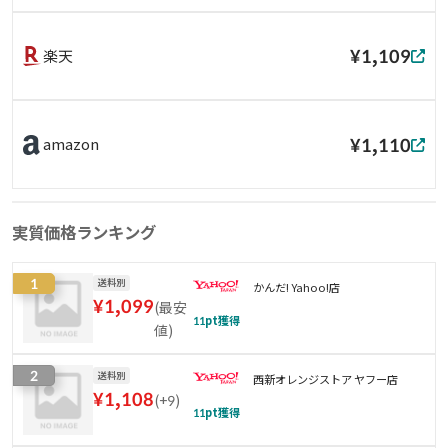
¥1,109
楽天
¥1,110
amazon
実質価格ランキング
1
送料別
かんだ! Yahoo!店
¥
1,099
(
最安
11
pt獲得
値
)
2
送料別
西新オレンジストア ヤフー店
¥
1,108
(
+9
)
11
pt獲得