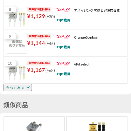
8
条件付き送料無料
アメイジング 笑顔と健康応援隊
¥
1,129
(
+30
)
11
pt獲得
9
条件付き送料無料
OrangeBonbon
¥
1,144
(
+45
)
11
pt獲得
10
条件付き送料無料
AIAI.select
¥
1,167
(
+68
)
11
pt獲得
もっとみる
類似商品