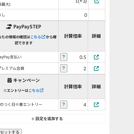
1(+3)
日最大)
0
なし
PayPaySTEP
計算倍率
詳細
なたの情報の確認は
こちら
から確
認できます
0.5
PayPay支払い
2
プレミアム会員
キャンペーン
計算倍率
詳細
※エントリーは
こちら
4
5のつく日※要エントリー
設定を追加する
セットする