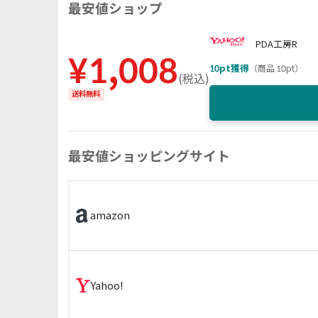
最安値ショップ
PDA工房R
¥
1,008
10
pt獲得
（
商品 10pt
）
(
税込
)
送料無料
最安値ショッピングサイト
amazon
Yahoo!