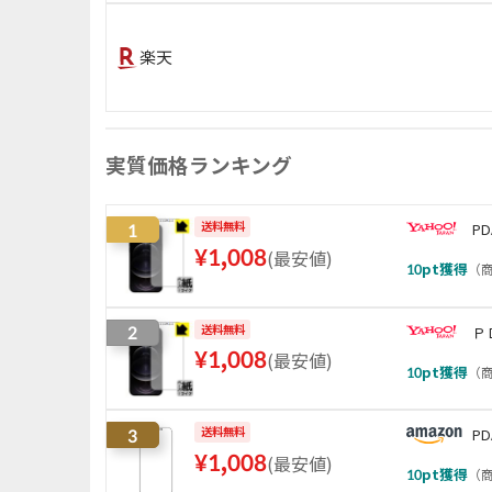
楽天
実質価格ランキング
1
送料無料
P
¥
1,008
(
最安値
)
10
pt獲得
（
商
2
送料無料
Ｐ
¥
1,008
(
最安値
)
10
pt獲得
（
商
3
送料無料
P
¥
1,008
(
最安値
)
10
pt獲得
（
商