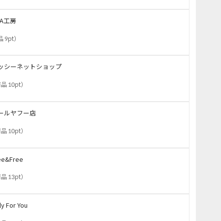
DA工房
 9pt
）
ッシーネットショップ
品 10pt
）
ールヤフー店
品 10pt
）
ee&Free
品 13pt
）
ly For You