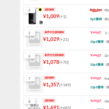
4
送料無料
P
¥
1,009
(
+1
)
9
pt獲得
（
商品
5
条件付き送料無料
ニ
¥
1,029
(
+21
)
10
pt獲得
（
商
6
条件付き送料無料
ロ
¥
1,078
(
+70
)
10
pt獲得
（
商
7
送料無料
Fr
¥
1,357
(
+349
)
13
pt獲得
（
商
8
送料無料
On
¥
1,691
(
+683
)