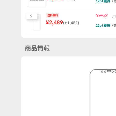
17
pt獲得
（
商
9
送料無料
ア
¥
2,489
(
+1,481
)
25
pt獲得
（
商
商品情報