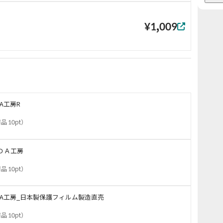
¥1,009
DA工房R
品 10pt
）
ＤＡ工房
品 10pt
）
DA工房_日本製保護フィルム製造直売
品 10pt
）