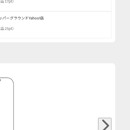
品 17pt
）
ッパーグラウンドYahoo!店
品 25pt
）