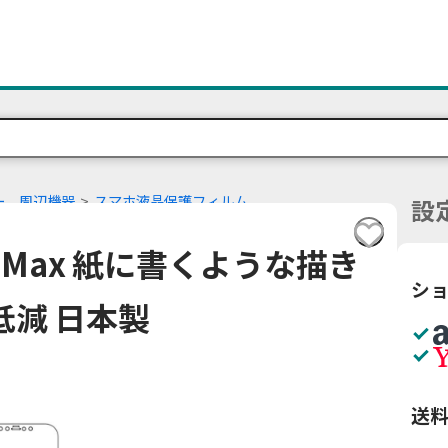
ー、周辺機器
スマホ液晶保護フィルム
設
Pro Max 紙に書くような描き
シ
低減 日本製
送