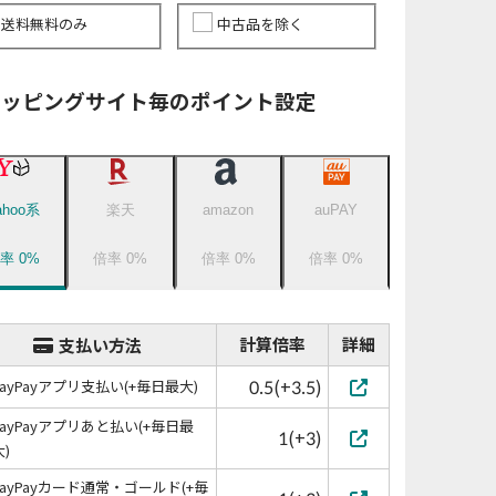
送料無料のみ
中古品を除く
ョッピングサイト毎のポイント設定
ahoo系
楽天
amazon
auPAY
倍率
0
%
倍率
0
%
倍率
0
%
倍率
0
%
計算倍率
詳細
支払い方法
0.5(+3.5)
PayPayアプリ支払い(+毎日最大)
PayPayアプリあと払い(+毎日最
1(+3)
大)
PayPayカード通常・ゴールド(+毎