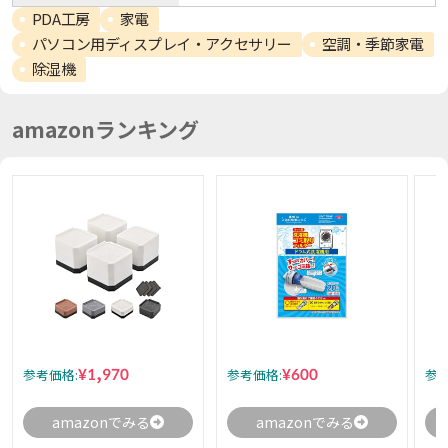
PDA工房
家電
パソコン用ディスプレイ・アクセサリー
空調・季節家電
除湿機
amazonランキング
¥1,970
¥600
参考価格:
参考価格:
参考
amazonでみる
amazonでみる