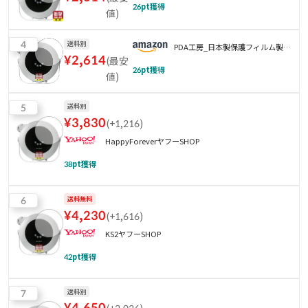
26
pt獲得
値
)
4
送料別
PDA工房_日本製保護フィルム製造
¥
2,614
(
最安
直売
26
pt獲得
値
)
5
送料別
¥
3,830
(
+1,216
)
HappyForeverヤフーSHOP
38
pt獲得
6
送料無料
¥
4,230
(
+1,616
)
KS2ヤフーSHOP
42
pt獲得
7
送料別
¥
4,650