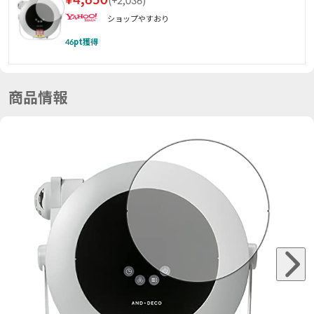
(
+2,036
)
ショップやすおり
46
pt獲得
商品情報