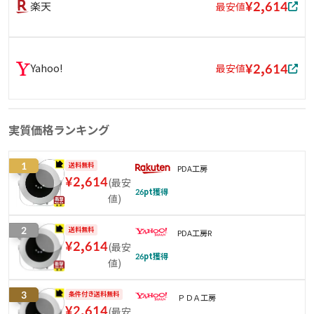
¥2,614
楽天
最安値
¥2,614
Yahoo!
最安値
実質価格ランキング
1
送料無料
PDA工房
¥
2,614
(
最安
26
pt獲得
値
)
2
送料無料
PDA工房R
¥
2,614
(
最安
26
pt獲得
値
)
3
条件付き送料無料
ＰＤＡ工房
¥
2,614
(
最安