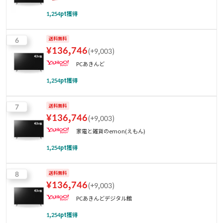
1,254
pt獲得
6
送料無料
¥
136,746
(
+9,003
)
PCあきんど
1,254
pt獲得
7
送料無料
¥
136,746
(
+9,003
)
家電と雑貨のemon(えもん)
1,254
pt獲得
8
送料無料
¥
136,746
(
+9,003
)
PCあきんどデジタル館
1,254
pt獲得