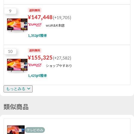
9
送料無料
¥
147,448
(
+19,705
)
wizK&K本店
1,352
pt獲得
10
送料無料
¥
155,325
(
+27,582
)
ショップやすおり
1,425
pt獲得
もっとみる
類似商品
テレビのみ