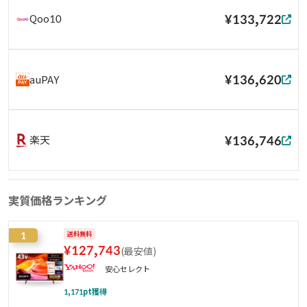
¥133,722
Qoo10
¥136,620
auPAY
¥136,746
楽天
実質価格ランキング
1
送料無料
¥
127,743
(
最安値
)
安心セレクト
1,171
pt獲得